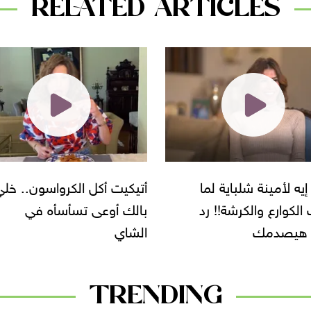
RELATED ARTICLES
ه لأمينة شلباية لما
أتيكيت أكل الكرواسون.. خلي
لكوارع والكرشة!! رد
بالك أوعى تسأسأه في
 هيصدمك
الشاي
TRENDING