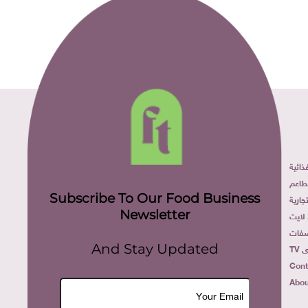
ائية
طاعم
Subscribe To Our Food Business
ارية
Newsletter
لايت
فات
TV
And Stay Updated
Cont
Abou