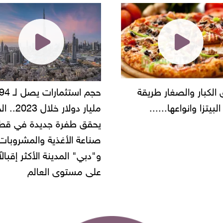
حجم استثمارات يصل لـ 94
"أمن القاهرة" يضبط مالك
مليار دولار خلال 2023.. الخليج
شركة مطاعم استولى على
 طفرة جديدة في قطاع
أموال المواطنين بزعم توظ
 الأغذية والمشروبات..
" المدينة الأكثر إقبالاً
مستوى العالم