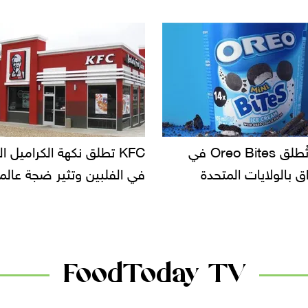
KF تطلق نكهة الكراميل المملح
دعوات للتحقيق في أسباب ت
لبين وتثير ضجة عالمية
سحب بعض ألبان الأطفال 
الأسواق.. وتساؤلات حول ت
دانون
FoodToday TV