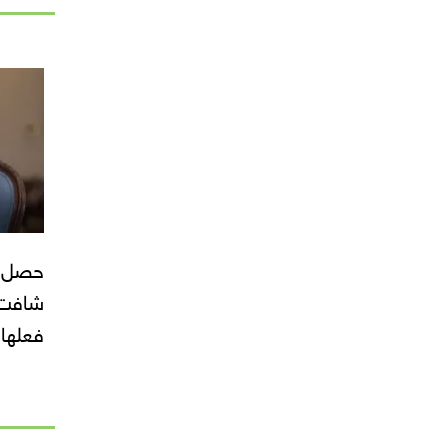
حصل إي
شافت ا
فعلها