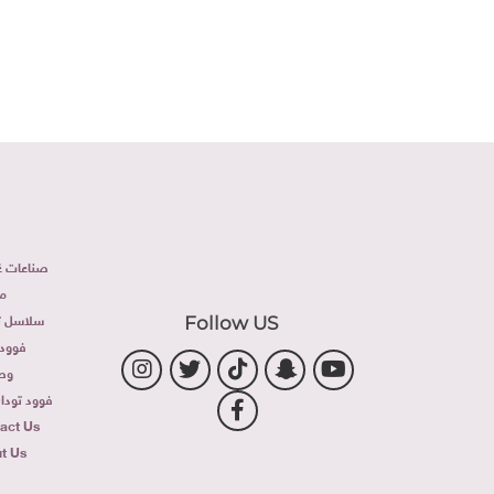
صناعات غذ
م
سلاسل تج
Follow US
فوود 
وص
فوود توداى 
act Us
t Us