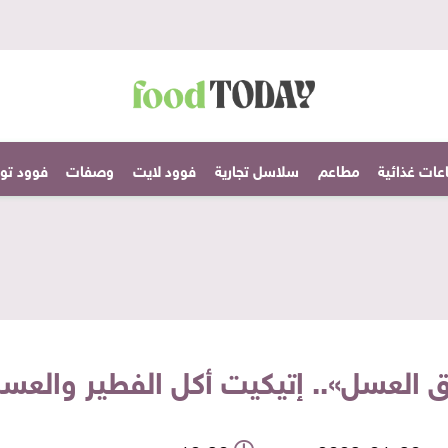
عات غذائية
مطاعم
سلاسل تجارية
فوود لايت
وصفات
فوود تودا
العسل».. إتيكيت أكل الفطير والعسل