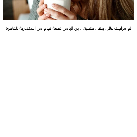
لو مزاجك عالي يبقى هتحبه... بن اليامن قصة نجاح من اسكندرية للقاهرة