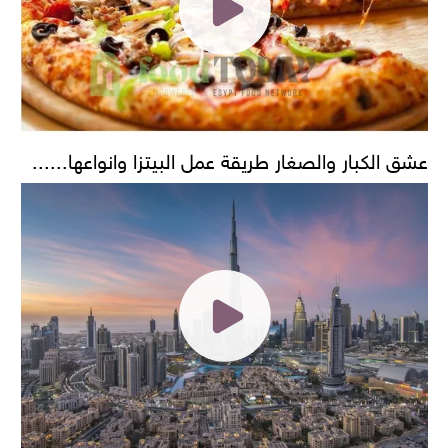
عشق الكبار والصغار طريقة عمل البيتزا وانواعها......