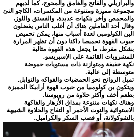
والبرازيلي والفاتح والغامق والمحوج، كما لديهم
مجموعة مميزة ومتنوعة من المكسرات، الكاجو النئ
والمحمص وأخر بنكهات عديدة، والفستق واللوز،
وقال أحد العاملين هناك أن أغلب الناس يفضلون
البن الكولومبي لعدة أسباب منها، يمكن تحميص
حبوب القهوة تحميصا داكنا دون أن تظهر المرارة
بشكل مفرط، ما يجعل هذه القهوة مثالية
للمشروبات القائمة على الإسبريسو.
نكهة خفيفة ومتوازنة ذات مستويات حموضة
متوسطة إلى عالية.
تميل الروائح نحو الحمضيات والفواكه والتوابل.
ويتكون بن كولومبيا من حبوب قهوة أرابيكا المميزة
بطعم أخف وأكثر حلاوة من روبوستا.
وهناك نكهات متنوعة بمذاق الأزهار والفاكهة
الاستوائية والتوت الأحمر أو التفاح والحلاوة الشبيهة
بالشوكولاتة، أو قصب السكر والكراميل.