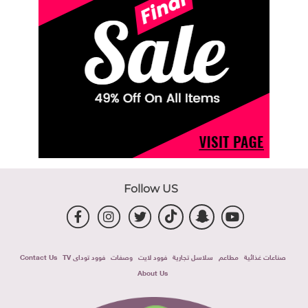
Follow US
صناعات غذائية
مطاعم
سلاسل تجارية
فوود لايت
وصفات
فوود توداى TV
Contact Us
About Us