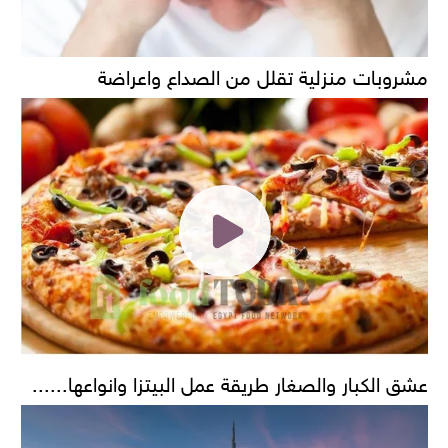
مشروبات منزلية تقلل من الصداع واعراضة
عشق الكبار والصغار طريقة عمل البيتزا وانواعها......