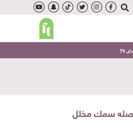
ى TV
 أصله سمك مخلل