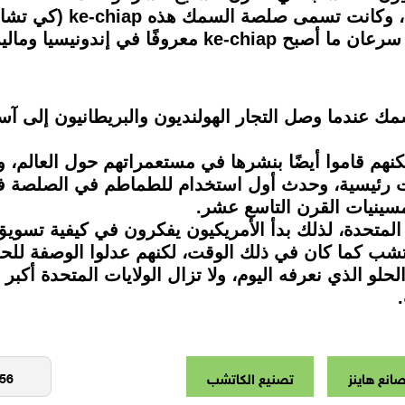
والتوابل المخمرة، بلون ا
ماليزيا والفلبين ودول أخرى في آسيا.
ك عندما وصل التجار الهولنديون والبريطانيون إلى آسي
كنهم قاموا أيضًا بنشرها في مستعمراتهم حول العالم، 
 رئيسية، وحدث أول استخدام للطماطم في الصلصة في
سينيات القرن التاسع عشر.
المتحدة، لذلك بدأ الأمريكيون يفكرون في كيفية تسوي
ون مثل Heinz بإنتاج الكاتشب كما كان في ذلك الوقت، لكنهم عدلوا
حلو الذي نعرفه اليوم، ولا تزال الولايات المتحدة أ
انع هاينز
تصنيع الكاتشب