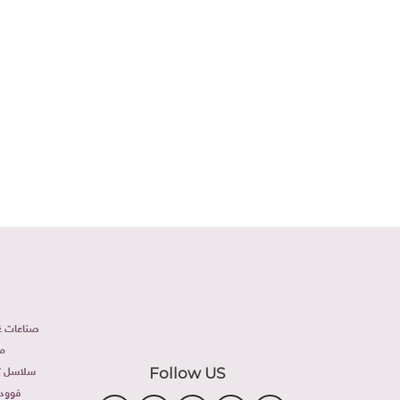
على 
صناعات غذ
م
سلاسل تج
Follow US
فوود 