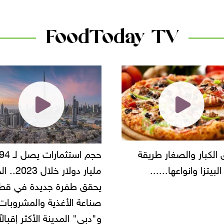
FoodToday TV
حجم استثمارات يصل لـ 94
"أمن القاهرة" يضبط مالك
مليار دولار خلال 2023.. الخليج
شركة مطاعم استولى على
 طفرة جديدة في قطاع
أموال المواطنين بزعم توظ
 الأغذية والمشروبات..
" المدينة الأكثر إقبالاً