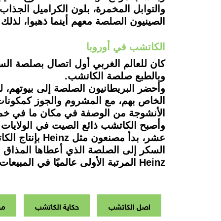
الصينيون الصلصة معهم أينما ذهبوا، لذلك سرعان ما أصبح ke-chiap معروفًا في إندونيسيا و
الكاتشب في أوروبا
كان للعالم الغربي أول اتصال بصلصة السم
وبالطبع صلصة الكاتشب.
وأحضر البريطانيون الصلصة إلى بيوتهم، ل
الخاص بهم، مع المشروم والجوز كمكونات
الأنشوجة من الوصفة في مكان ما في خم
وأصبح الكاتشب ذائع الصيت في الولايات 
عشر، بدأ مصنع
السكر إلى الصلصة الذي أعطاها المذاق ال
Heinz المرتبة الأولى عالميًا في المبيعات.
اصل الكاتشب
حكاية الكاتشب
مص