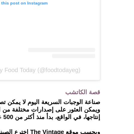
 this post on Instagram
by Food Today (@foodtodayeg)
قصة الكاتشب
صناعة الوجبات السريعة اليوم لا يمكن ت
ويمكن العثور على إصدارات مختلفة من ا
إنتاجها، في الواقع، بدأ منذ أكثر من 500 عام في الصين عكس القصة الشائعة التي يروج لها أنها ابتكار أمريكي.
وبحسب موقع age