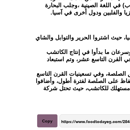
لكراميل الجذاب، وكانت تسمى صلصة السمك هذه ke-chiap (كي تشاب) في اللغة الصينية ،وجلب البحارة
ا، حيث اشتروا الحرير والتوابل والشاي
وسرعان ما بدأوا في إنتاج الكاتشب
 القرن التاسع عشر، وتم استبعاد
ق الصلصة، وفي تسعينيات القرن التاسع
 الوصفة للحفاظ على الصلصة لفترة أطول، وأضافوا
كبر مستهلك للكاتشب، حيث تحتل شركة
Copy