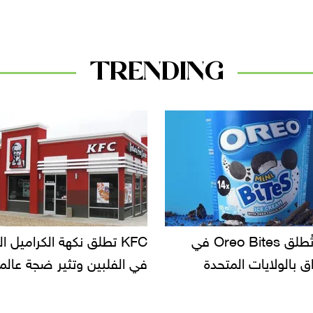
TRENDING
KF تطلق نكهة الكراميل المملح
دعوات للتحقيق في أسباب ت
لبين وتثير ضجة عالمية
سحب بعض ألبان الأطفال 
الأسواق.. وتساؤلات حول ت
دانون