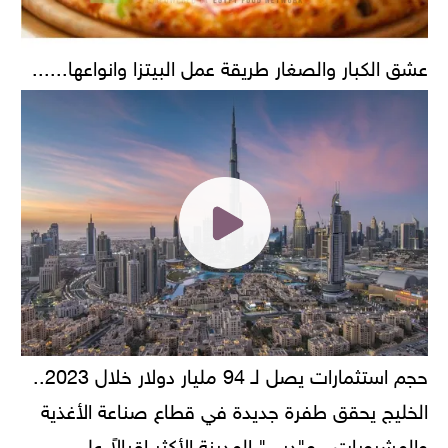
عشق الكبار والصغار طريقة عمل البيتزا وانواعها......
حجم استثمارات يصل لـ 94 مليار دولار خلال 2023..
الخليج يحقق طفرة جديدة في قطاع صناعة الأغذية
والمشروبات.. و"دبي" المدينة الأكثر إقبالاً على