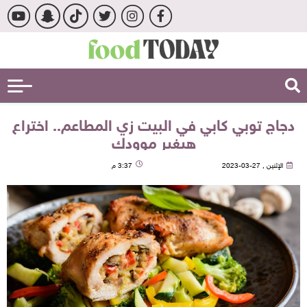
دجاج توبي كابي في البيت زي المطاعم.. اختراع
هيغير موودك
الإثنين , 27-03-2023
3:37 م