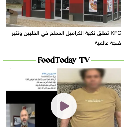
KFC تطلق نكهة الكراميل المملح في الفلبين وتثير
ضجة عالمية
FoodToday TV