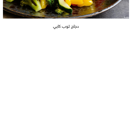
دجاج توب كابي