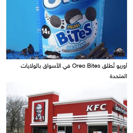
أوريو تُطلق Oreo Bites في الأسواق بالولايات
المتحدة