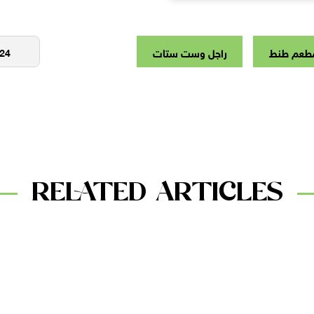
طعم طنط
راجل وست ستات
RELATED ARTICLES