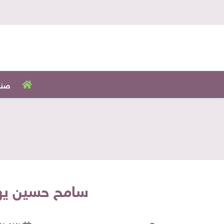
صنا
سامح حسين يهن