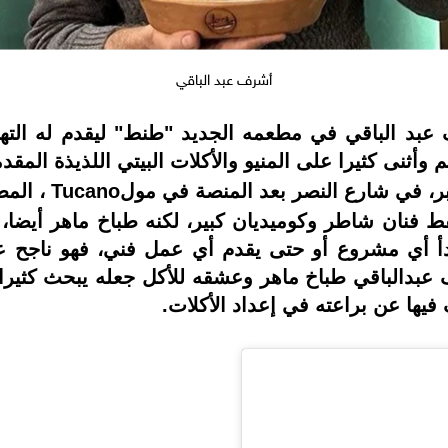
أشرف عبد الباقي
بد الباقي في مطعمه الجديد "طنط" ليقدم له الته
أثنى كثيرا على المنيو والأكلات البيتي اللذيذة المق
Tucano
، الم
 فنان شاطر وكوميديان كبير، لكنه طباخ ماهر أيضا،
يبدأ أي مشروع أو حتى يقدم أي عمل فني، فهو ناجح 
 عبدالباقي طباخ ماهر وعشقه للأكل جعله يبحث كثير
ها عن براعته في إعداد الأكلات.