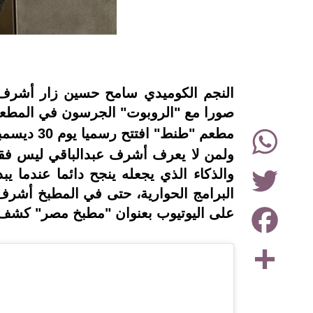
instagram
النجم الكوميدي سامح حسين زار أشرف ع
صورا مع "الروبوت" الجرسون في المطعم و
WhatsApp
مطعم "طنط" افتتح رسميا يوم 30 ديسمبر، في شارع النصر بعد المنصة في مول
ولمن لا يعرف أشرف عبدالباقي ليس فقط
Twitter
والذكاء الذي يجعله ينجح دائما عندما 
البرامج الحوارية، حتى في المطبخ أشرف
Facebook
على اليوتيوب بعنوان "مطبخ مصر" كشف في
Share