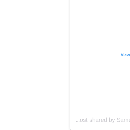
View
A post shared by Sameh Hussein (@samehhusseinofficial)