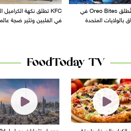
KF تطلق نكهة الكراميل المملح
دعوات للتحقيق في أسباب ت
لبين وتثير ضجة عالمية
سحب بعض ألبان الأطفال 
الأسواق.. وتساؤلات حول ت
دانون
FoodToday TV
حجم استثمارات يصل لـ 94
"أمن القاهرة" يضبط مالك