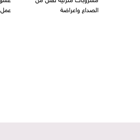
عمل البيتزا وانواعها......
يحقق
صناعة
و"دبي
على 