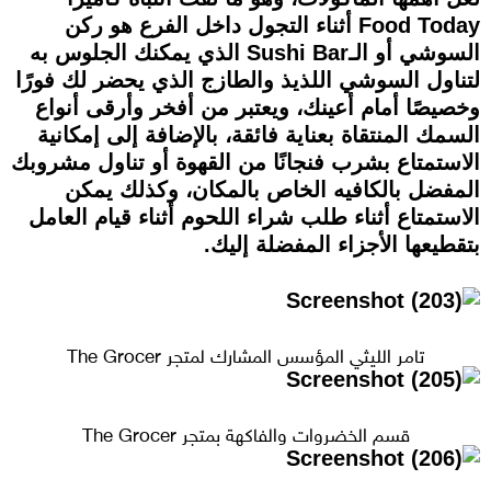
Food Today أثناء التجول داخل الفرع هو ركن
السوشي أو الـSushi Bar الذي يمكنك الجلوس به
لتناول السوشي اللذيذ والطازج الذي يحضر لك فورًا
وخصيصًا أمام أعينك، ويعتبر من أفخر وأرقى أنواع
السمك المنتقاة بعناية فائقة، بالإضافة إلى إمكانية
الاستمتاع بشرب فنجانًا من القهوة أو تناول مشروبك
المفضل بالكافيه الخاص بالمكان، وكذلك يمكن
الاستمتاع أثناء طلب شراء اللحوم أثناء قيام العامل
بتقطيعها الأجزاء المفضلة إليك.
تامر الليثي المؤسس المشارك لمتجر The Grocer
قسم الخضروات والفاكهة بمتجر The Grocer