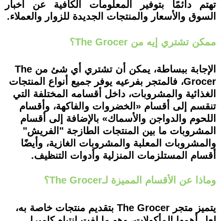
تهتم دائمًا بتوفير المعلومات الكافية عن أخبار
السوق والأسعار والمنتجات الجديدة للزوار والعملاء.
ممكن تشتري إيه من The Grocer؟
الإجابة ببساطة، يمكن أن تشتري أي شئ من The
Grocer، فالمتجر بفرعيه يوفر جميع أنواع المنتجات
الغذائية والمشروبات، داخل أقسامه المختلفة التي
تنقسم إلى أقسام «الخضروات والفاكهة، وأقسام
اللحوم والدواجن والأسماك» بالإضافة إلى أقسام
المشروبات ما بين المنتجات الطازجة "الفريش"
والمشروبات المعلبة والمشروبات الغازية، وأيضًا
أقسام المستلزمات المنزلية وأدوات التنظيف.
وماذا عن الأقسام المميزة لـThe Grocer؟
يتميز متجر The Grocer بتقديم منتجات خاصة به،
لعل أهمها المأكولات، وهو ما لفت انتباه كاميرا