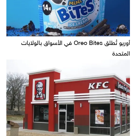
أوريو تُطلق Oreo Bites في الأسواق بالولايات
المتحدة