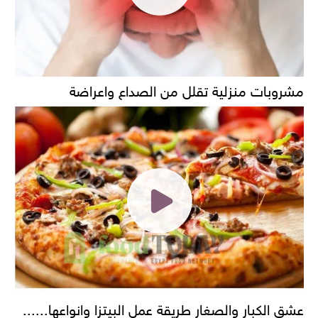
مشروبات منزلية تقلل من الصداع واعراضة
عشق الكبار والصغار طريقة عمل البيتزا وانواعها......