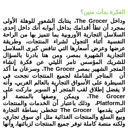
الفكرة بدأت منين؟
وداخل The Grocer، ينتابك الشعور للوهلة الأولى
بمجرد أن تطأ أقدامك بداخل أبوابه أنك داخل إحدى
السلاسل التجارية الأوروبية بما تتميز بها من الراحة
النفسية أثناء التجول لشراء المنتجات، وطريقة
عرضها وعرض أسعارها التي تنافس كبرى السلاسل
التجارية الشهيرة بمصر، ومن هنا بادرنا بالسؤال
للشريك المؤسس تامر الليثي عن فكرة إنشاء
المتجر الشهير بمصر The Grocer، وسرعان ما أكد
أن المتاجر الشاملة لجميع المنتجات نجحت في
السيطرة على الأسواق التجارية بالعالم الغربي، وأنه
لا يفضل إطلاق لقب المتجر أو السوبر ماركت على
The Grocer، ويمكن وصفها بالمنصة أو
الـPlatform، وذلك باعتبار أن الخدمات والمنتجات
التي يقدمها The Grocer تتخطى بساطة التجارة
وبيع السلع والمنتجات الغذائية مثل أي سوق تجاري،
ولكنه منصة كاملة توفر جميع المنتجات لزبائنها، وأنها