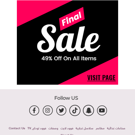
Follow US
صناعات غذائية
مطاعم
سلاسل تجارية
فوود لايت
وصفات
فوود توداى TV
Contact Us
About Us