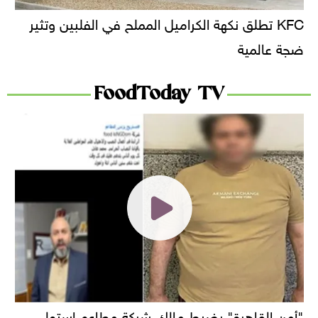
KFC تطلق نكهة الكراميل المملح في الفلبين وتثير
ضجة عالمية
FoodToday TV
"أمن القاهرة" يضبط مالك شركة مطاعم استولى