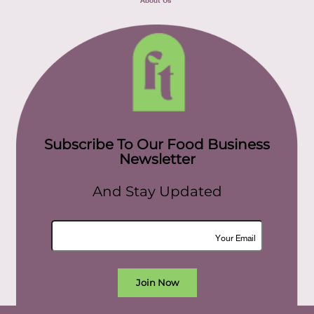
Subscribe To Our Food Business
Newsletter
And Stay Updated
Join Now