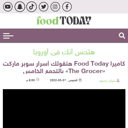
هتحس أنك في أوروبا
كاميرا Food Today هتقولك أسرار سوبر ماركت
«The Grocer» بالتجمع الخامس
سراج محمود
الخميس , 31-03-2022
9:00 م