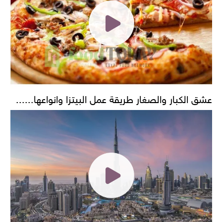
عشق الكبار والصغار طريقة عمل البيتزا وانواعها......