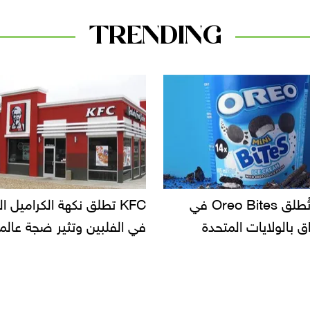
TRENDING
KF تطلق نكهة الكراميل المملح
دعوات للتحقيق في أسباب ت
لبين وتثير ضجة عالمية
سحب بعض ألبان الأطفال 
الأسواق.. وتساؤلات حول ت
دانون