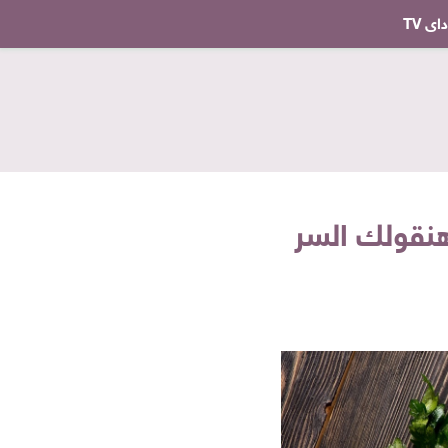
ى TV
هنقولك السر