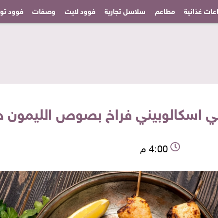
عات غذائية
مطاعم
سلاسل تجارية
فوود لايت
وصفات
فوود تودا
لي اسكالوبيني فراخ بصوص الليمون 
4:00 م