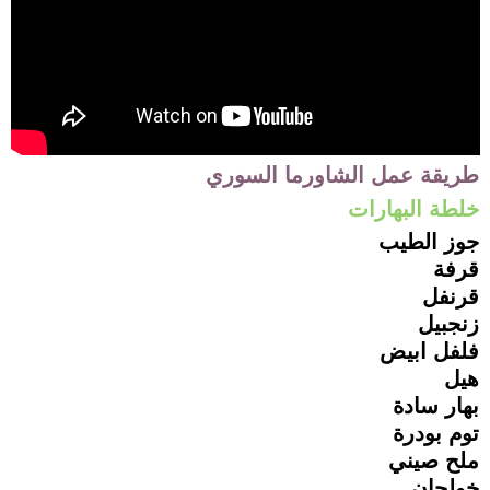
طريقة عمل الشاورما السوري
خلطة البهارات
جوز الطيب
قرفة
قرنفل
زنجبيل
فلفل ابيض
هيل
بهار سادة
توم بودرة
ملح صيني
خولجان