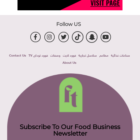
Follow US
صناعات غذائية
مطاعم
سلاسل تجارية
فوود لايت
وصفات
فوود توداى TV
Contact Us
About Us
Subscribe To Our Food Business
Newsletter