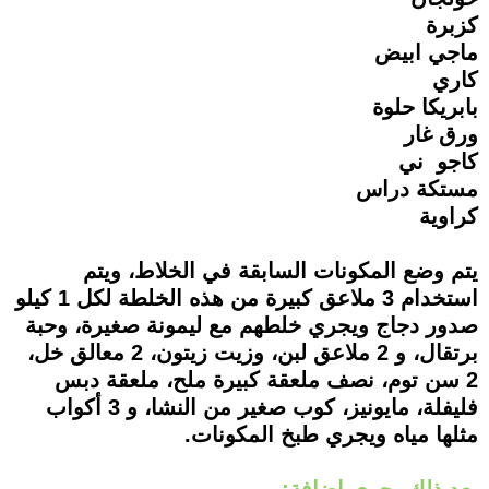
كزبرة
ماجي ابيض
كاري
بابريكا حلوة
ورق غار
كاجو ني
مستكة دراس
كراوية
يتم وضع المكونات السابقة في الخلاط، ويتم
استخدام 3 ملاعق كبيرة من هذه الخلطة لكل 1 كيلو
صدور دجاج ويجري خلطهم مع ليمونة صغيرة، وحبة
برتقال، و 2 ملاعق لبن، وزيت زيتون، 2 معالق خل،
2 سن توم، نصف ملعقة كبيرة ملح، ملعقة دبس
فليفلة، مايونيز، كوب صغير من النشا، و 3 أكواب
مثلها مياه ويجري طبخ المكونات.