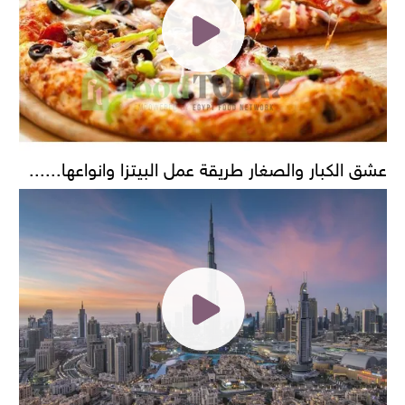
عشق الكبار والصغار طريقة عمل البيتزا وانواعها......