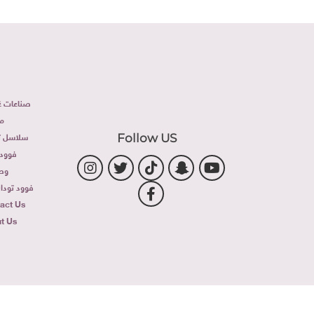
صناعات غذ
م
سلاسل تج
Follow US
فوود 
وص
فوود توداى 
act Us
t Us