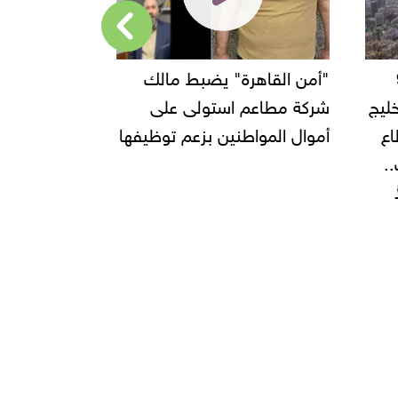
"أمن القاهرة" يضبط مالك
شركة مطاعم استولى على
جديدة في الساحل ا
أموال المواطنين بزعم توظيفها
ومرسى مطروح استعد
لصيف 2025