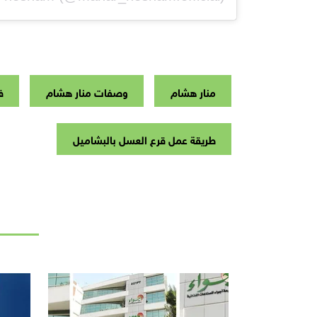
منار هشام
وصفات منار هشام
ف
طريقة عمل قرع العسل بالبشاميل