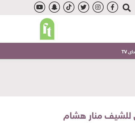
ى TV
 للشيف منار هشام