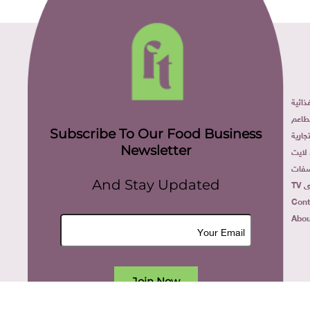
ائية
طاعم
Subscribe To Our Food Business
ارية
Newsletter
لايت
فات
TV
And Stay Updated
Cont
Abou
Join Now