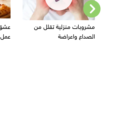
ام
مشروبات منزلية تقلل من
عشق الكبار و
الصداع واعراضة
عمل البيتزا وا