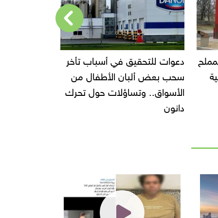
ت للتحقيق في أسباب تأخر
إحالة مالك محل إيتوال للم
بعض ألبان الأطفال من
الجنائية العاجلة
واق.. وتساؤلات حول تحرك