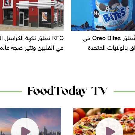
أوريو تُطلق Oreo Bites في
KFC تطلق نكهة الكراميل المملح
دعوا
لمتحدة
في الفلبين وتثير ضجة عالمية
سحب 
الأس
دانون
FoodToday TV