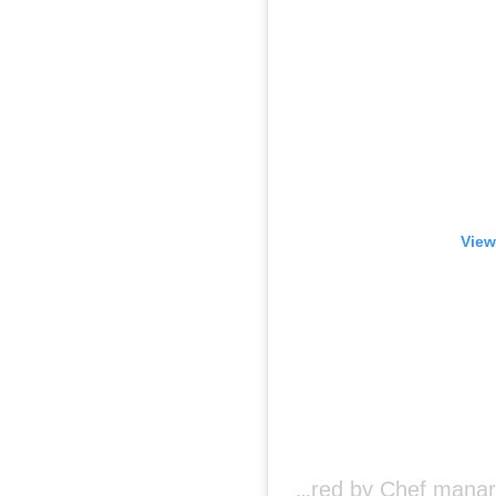
View
A post shared by Chef manar hesham (@manar_hesham.official)