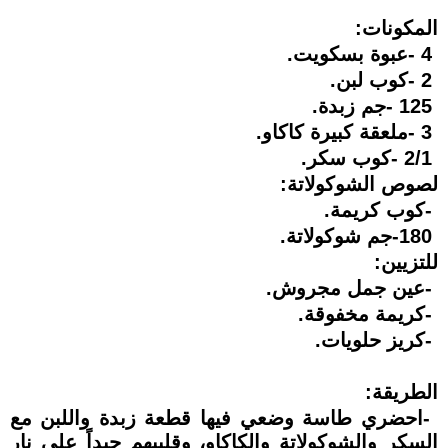
المكونات
:
- 4
عبوة بسكويت
.
- 2
كوب لبن
.
- 125
جم زبدة
.
- 3
ملعقة كبيرة كاكاو
.
- 2/1
كوب سكر
.
لصوص الشوكولاتة
:
-
كوب كريمة
.
-180
جم شوكولاتة
.
للتزيين
:
-
عين جمل مجروش
.
-
كريمة مخفوقة
.
-
كريز حلويات
.
الطريقة
:
-
احضري طاسة وضعي فيها قطعة زبدة واللبن مع
السكر والشوكولاتة والكاكاو، وقلبيهم جيداً على نار