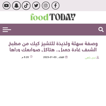
وصفة سهلة ولذيذة للتشيز كيك من مطبخ
الشيف غادة جميل.. هتاكل صوابعك وراها
ندى باهي
الثلاثاء , 03-01-2023
5:20 م