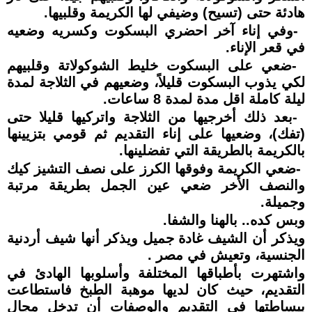
هادئة حتى (تسيح) وضيفي لها الكريمة وقلبيها
.
-
وفي إناء آخر احضري البسكوت وكسريه وضعيه
في قعر الإناء
.
-
ضعي على البسكوت خليط الشوكولاتة وقلبيهم
لكي يذوب البسكوت قليلاً، وضعيهم في الثلاجة لمدة
ليلة كاملة اقل مدة لمدة 8 ساعات
.
-
بعد ذلك أخرجيها من الثلاجة واتركيها قليلا حتى
(تفك)، وضعيها على إناء التقديم ثم قومي بتزيينها
بالكريمة بالطريقة التي تفضلينها
.
-
ضعي الكريمة وفوقها الكرز على نصف التشيز كيك
والنصف الأخر ضعي عين الجمل بطريقة مرتبة
وجميلة
.
وبس كده.. بالهنا والشفا
.
ويذكر أن الشيف غادة جميل ويذكر أنها شيف أردنية
الجنسية، وتعيش في مصر
.
و
اشتهرت بأطباقها المختلفة وأسلوبها الهادئ في
التقديم، حيث كان لديها موهبة الطبخ فاستطاعت
ببساطتها في التقديم والوصفات أن تدخل مجال