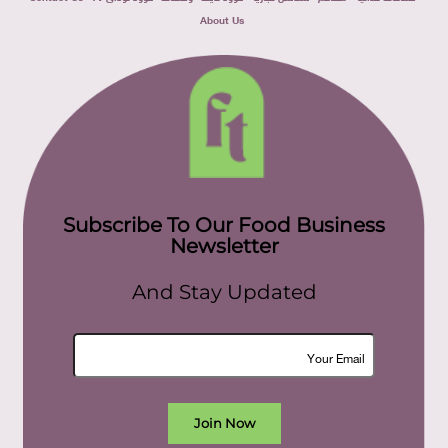
About Us
Subscribe To Our Food Business
Newsletter
And Stay Updated
Join Now