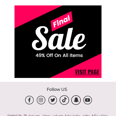
Follow US
صناعات غذائية
مطاعم
سلاسل تجارية
فوود لايت
وصفات
فوود توداى TV
Contact Us