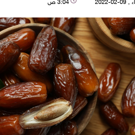
-02-2022
3:04 ص