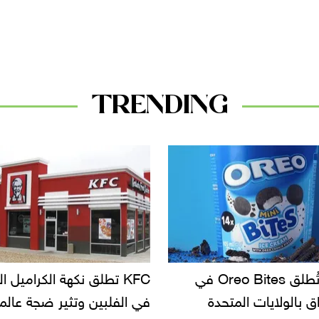
TRENDING
KF تطلق نكهة الكراميل المملح
دعوات للتحقيق في أسباب ت
لبين وتثير ضجة عالمية
سحب بعض ألبان الأطفال 