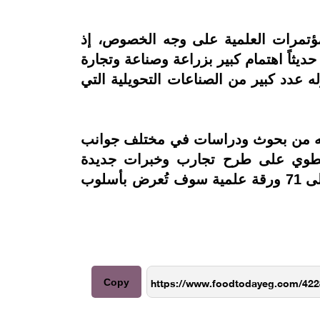
المؤتمرات العلمية على وجه الخصوص، إذ
ديثاً اهتمام كبير بزراعة وصناعة وتجارة
 عدد كبير من الصناعات التحويلية التي
يطرحه من بحوث ودراسات في مختلف جوانب
 ينطوي على طرح تجارب وخبرات جديدة
ومتطورة من كافة أنحاء العالم، ويبلغ عدد البحوث التي سيتم عرضها 140 بحثا علميا، بالإضافة إلى 71 ورقة علمية سوف تُعرض بأسلوب
Copy