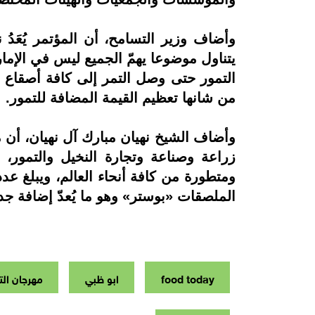
وأضاف وزير التسامح، أن المؤتمر يُعَدُ
يتناول موضوعا يهمّ الجميع ليس في الإمار
التمور حتى وصل التمر إلى كافة أصقاع ا
من شانها تعظيم القيمة المضافة للتمور.
وأضاف الشيخ نهيان مبارك آل نهيان، أن 
زراعة وصناعة وتجارة النخيل والتمور
الملصقات «بوستر» وهو ما يُعدّ إضافة جد
food today
ابو ظبي
مهرجان الت