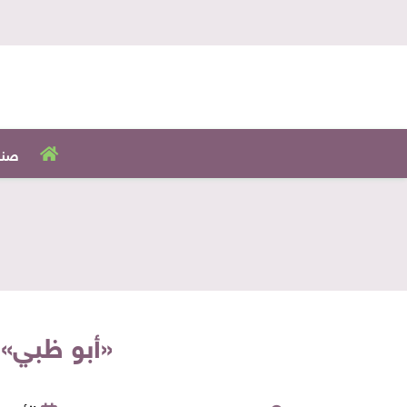
صنا
«أبو ظبي» تخ