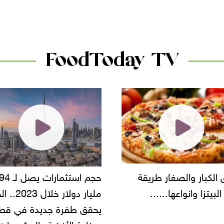
الأسواق.. وتساؤلات حول ت
دانون
FoodToday TV
حجم استثمارات يصل لـ 94
"أمن القاهرة" يضبط مالك
مليار دولار خلال 2023.. الخليج
شركة مطاعم استولى على
 طفرة جديدة في قطاع
أموال المواطنين بزعم توظ
 الأغذية والمشروبات..