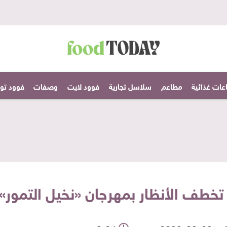
عات غذائية
مطاعم
سلاسل تجارية
فوود لايت
وصفات
فوود تودا
طف الأنظار بمهرجان «نخيل التمور» 14 مارس