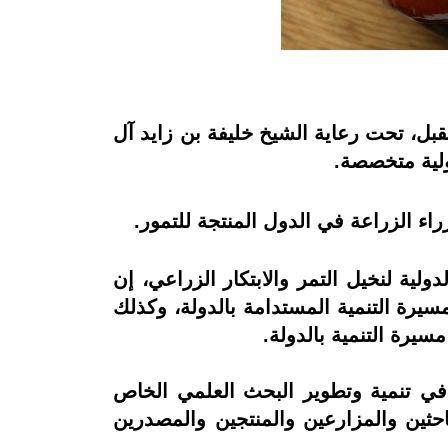
لي السابع لنخيل التمر بأبوظبي في الفترة من 14 إلى 16 مارس المقبل، تحت رعاية الشيخ خليفة بن زايد آل
لية لنخيل التمر والابتكار الزراعي، إن
سيرة التنمية المستدامة بالدولة، وكذلك
سيرة التنمية بالدولة.
، في تنمية وتطوير البحث العلمي الخاص
باحثين والمزارعين والمنتجين والمصدرين