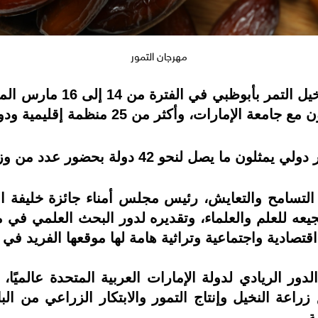
مهرجان التمور
تنطلق فعاليات المؤتمر الدو
رات، وأكثر من 25 منظمة إقليمية ودولية متخصصة.
التسامح والتعايش، رئيس مجلس أمناء جائزة خليفة الدو
يعه للعلم والعلماء، وتقديره لدور البحث العلمي في م
تصادية واجتماعية وتراثية هامة لها موقعها الفريد في م
دور الريادي لدولة الإمارات العربية المتحدة عالميًا
راعة النخيل وإنتاج التمور والابتكار الزراعي من ال
ة.