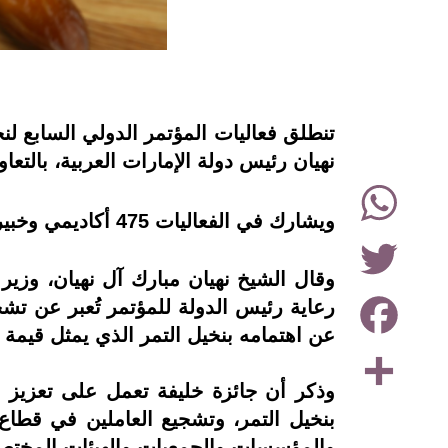
instagram
نهيان رئيس دولة الإمارات العربية، بالتعاون مع جامعة الإما
WhatsApp
ويشارك في الفعاليات 475 أكاديمي وخبير دولي يمثلون ما يصل لنحو 42 دولة بحضور عدد من وزراء الزراعة في الدول المنتجة للتمور.
Twitter
وقال الشيخ نهيان مبارك آل نهيان، وزير 
Facebook
رعاية رئيس الدولة للمؤتمر تُعبر عن تشج
عن اهتمامه بنخيل التمر الذي يمثل قيمة اق
Share
وذكر أن جائزة خليفة تعمل على تعزيز ال
بنخيل التمر، وتشجيع العاملين في قطاع ز
والمؤسسات والجمعيات والهيئات المختص