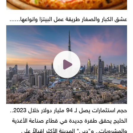
عشق الكبار والصغار طريقة عمل البيتزا وانواعها......
حجم استثمارات يصل لـ 94 مليار دولار خلال 2023..
الخليج يحقق طفرة جديدة في قطاع صناعة الأغذية
والمشروبات.. و"دبي" المدينة الأكثر إقبالاً على