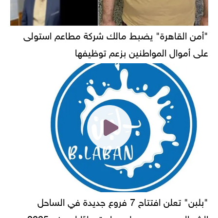
"أمن القاهرة" يضبط مالك شركة مطاعم استولى
على أموال المواطنين بزعم توظيفها
"بلبن" تعلن افتتاح 7 فروع جديدة في الساحل
الشمالي ومرسى مطروح استعدادًا لصيف 2025