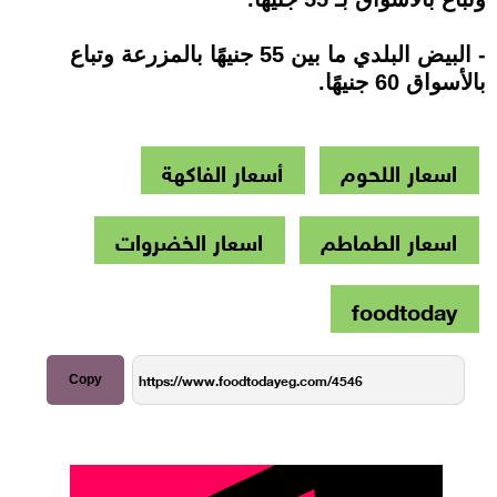
- البيض البلدي ما بين 55 جنيهًا بالمزرعة وتباع
بالأسواق 60 جنيهًا.
اسعار اللحوم
أسعار الفاكهة
اسعار الطماطم
اسعار الخضروات
foodtoday
Copy