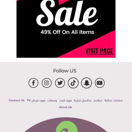
Follow US
صناعات غذائية
مطاعم
سلاسل تجارية
فوود لايت
وصفات
فوود توداى TV
Contact Us
About Us