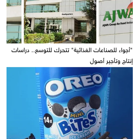
"أجواء للصناعات الغذائية" تتحرك للتوسع.. دراسات
إنتاج وتأجير أصول