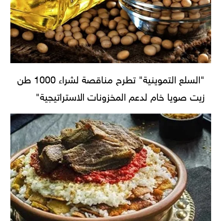
"السلع التموينية" تطرح مناقصة لشراء 1000 طن
زيت صويا خام لدعم المخزونات الاستراتيجية"