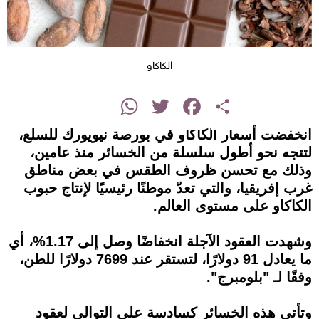
الكاكاو
instagram
WhatsApp
Twitter
Facebook
Share
انخفضت أسعار الكاكاو في بورصة نيويورك للسلع،
لتتجه نحو أطول سلسلة من الخسائر منذ عامين،
وذلك مع تحسن ظروف الطقس في بعض مناطق
غرب إفريقيا، والتي تعدّ موطنًا رئيسيًا لإنتاج حبوب
الكاكاو على مستوى العالم.
وشهدت العقود الآجلة انخفاضًا وصل إلى 1.17%، أي
ما يعادل 91 دولارًا، لتستقر عند 7699 دولارًا للطن،
وفقًا لـ "بلومبرج".
وتأتي هذه الخسائر كسادسة على التوالي لعقود