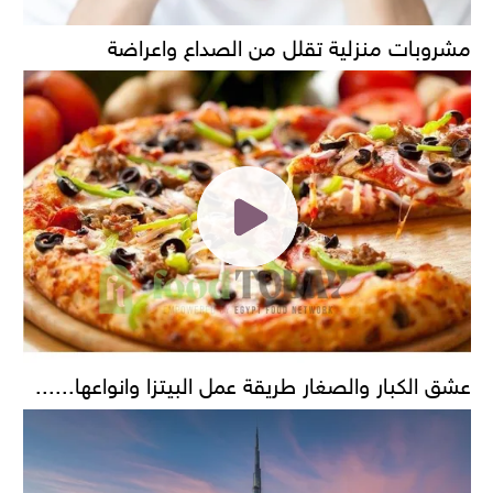
مشروبات منزلية تقلل من الصداع واعراضة
عشق الكبار والصغار طريقة عمل البيتزا وانواعها......