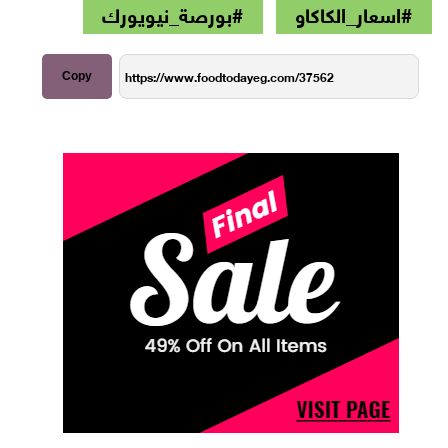
#اسعار_الكاكاو
#بورصة_نيويورك
Copy