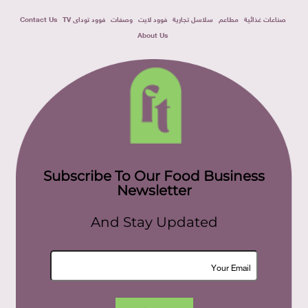
صناعات غذائية
مطاعم
سلاسل تجارية
فوود لايت
وصفات
فوود توداى TV
Contact Us
About Us
Subscribe To Our Food Business
Newsletter
And Stay Updated