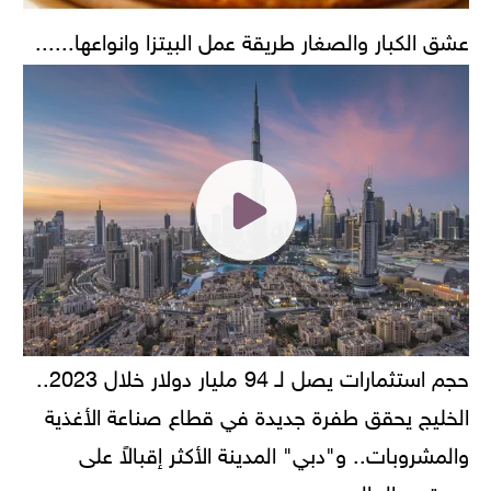
عشق الكبار والصغار طريقة عمل البيتزا وانواعها......
حجم استثمارات يصل لـ 94 مليار دولار خلال 2023..
الخليج يحقق طفرة جديدة في قطاع صناعة الأغذية
والمشروبات.. و"دبي" المدينة الأكثر إقبالاً على
مستوى العالم