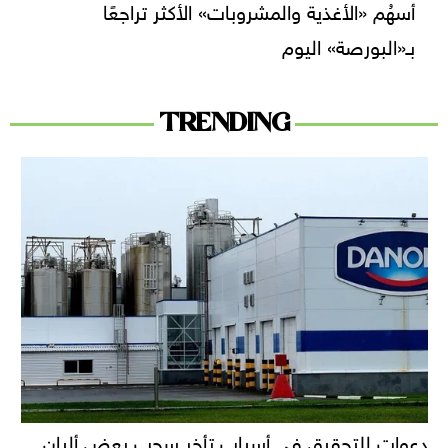
أسهُم «الأغذية والمشروبات» الأكثر تراجعًا
بـ«البورصة» اليوم
TRENDING
دعوات للتحقيق في أسباب تأخر سحب بعض ألبان