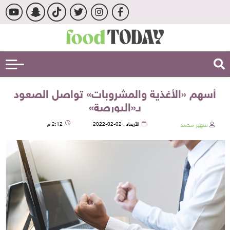
أسهم «الأغذية والمشروبات» تواصل الصعود
بـ«البورصة»
سهير محمد
الأربعاء , 02-02-2022
2:12 م