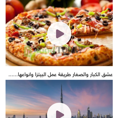
عشق الكبار والصغار طريقة عمل البيتزا وانواعها......