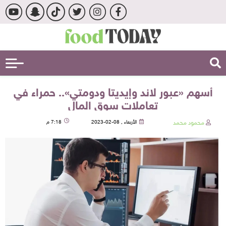
أسهم «عبور لاند وإيديتا ودومتي».. حمراء في
تعاملات سوق المال
محمود محمد
الأربعاء , 08-02-2023
7:18 م