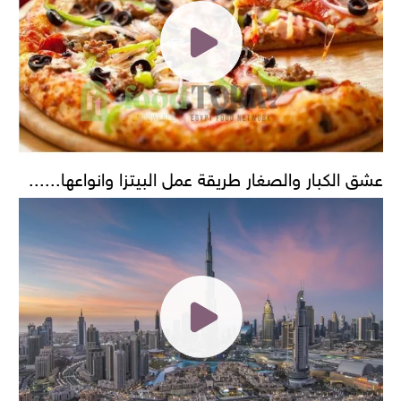
عشق الكبار والصغار طريقة عمل البيتزا وانواعها......