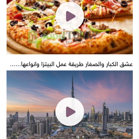
عشق الكبار والصغار طريقة عمل البيتزا وانواعها......