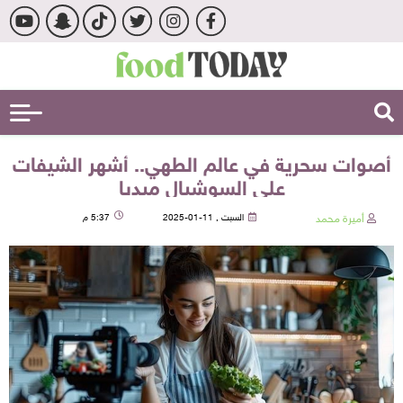
أصوات سحرية في عالم الطهي.. أشهر الشيفات
على السوشيال ميديا
أميرة محمد
السبت , 11-01-2025
5:37 م