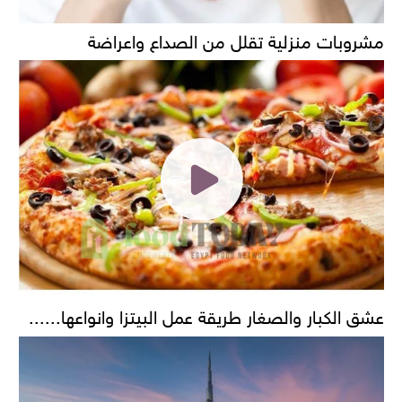
مشروبات منزلية تقلل من الصداع واعراضة
عشق الكبار والصغار طريقة عمل البيتزا وانواعها......