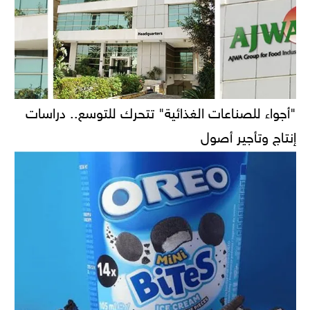
"أجواء للصناعات الغذائية" تتحرك للتوسع.. دراسات
إنتاج وتأجير أصول