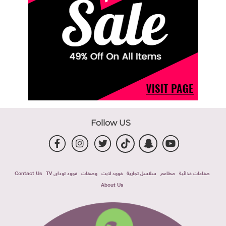
Follow US
صناعات غذائية
مطاعم
سلاسل تجارية
فوود لايت
وصفات
فوود توداى TV
Contact Us
About Us