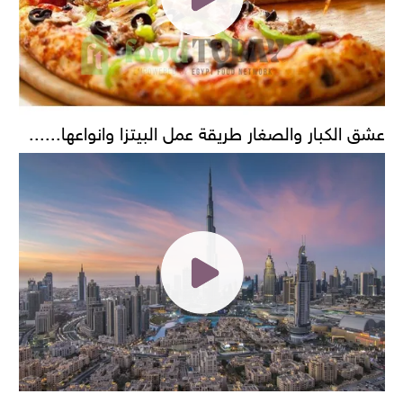
عشق الكبار والصغار طريقة عمل البيتزا وانواعها......