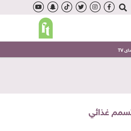
ى TV
تسمم غذائي