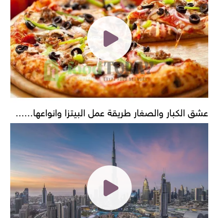
عشق الكبار والصغار طريقة عمل البيتزا وانواعها......