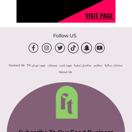
Follow US
صناعات غذائية
مطاعم
سلاسل تجارية
فوود لايت
وصفات
فوود توداى TV
Contact Us
About Us