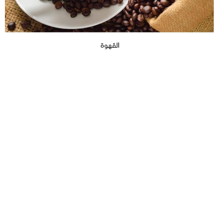
القهوة