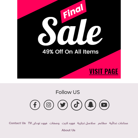
Follow US
صناعات غذائية
مطاعم
سلاسل تجارية
فوود لايت
وصفات
فوود توداى TV
Contact Us
About Us