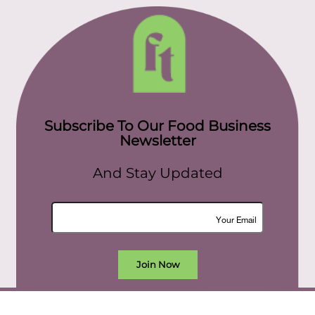
Subscribe To Our Food Business
Newsletter
And Stay Updated
Join Now
All rights reserved. food today eg © 2022