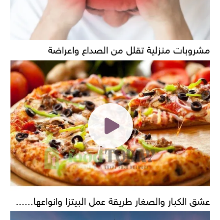
مشروبات منزلية تقلل من الصداع واعراضة
عشق الكبار والصغار طريقة عمل البيتزا وانواعها......