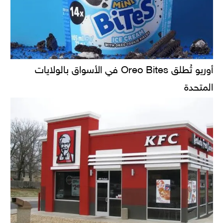
أوريو تُطلق Oreo Bites في الأسواق بالولايات
المتحدة