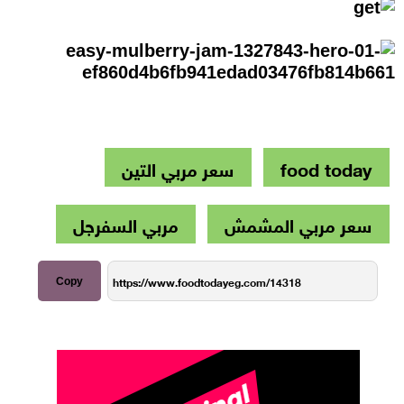
food today
سعر مربي التين
سعر مربي المشمش
مربي السفرجل
Copy