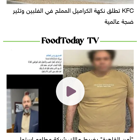
KFC تطلق نكهة الكراميل المملح في الفلبين وتثير
ضجة عالمية
FoodToday TV
"أمن القاهرة" يضبط مالك شركة مطاعم استولى