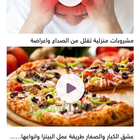
مشروبات منزلية تقلل من الصداع واعراضة
عشق الكبار والصغار طريقة عمل البيتزا وانواعها......