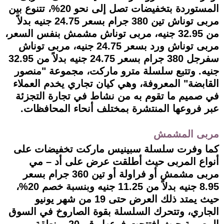
المستوردة بتخفيضات تصل إلى نحو 20%، تتنوع بين
مربى توناش تين 380 جرام بسعر 24.75 جنيه بدلاً
من 32.95 جنيه، مربى توناش مشمش بنفس السعر،
مربى توناش ورد بسعر 24.75 جنيه، مربى توناش
سفرجل 380 جرام بسعر 24.75 جنيه بدلاً من 32.95
جنيه. وتتبع سلسلة مترو ماركت، مجموعة "منصور
القابضة" المعروفة، وهي كيان تجاري يخدم العملاء
في صميم ما تقوم به من نشاط في تجارة التجزئة
عبر فروعها المنتشرة بمختلف أنحاء المحافظات.
مربى المشمش
كما وفرت سلسلة سبينيس ماركت تخفيضات على
أنواع المربى حيث أطلقت عرض على أد – مي
مربى مشمش أو فراولة أو تين 360 جرام بسعر
8.95 جنيه بدلاً من 11.25 جنيه وبنسبة خصم 20%،
حيث يمتد ذلك العرض حتى 19 من شهر يونيو
الجاري، وتتحرك السلسلة بقوة الصاروخ في السوق