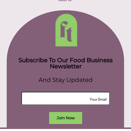
Subscribe To Our Food Business
Newsletter
And Stay Updated
Join Now