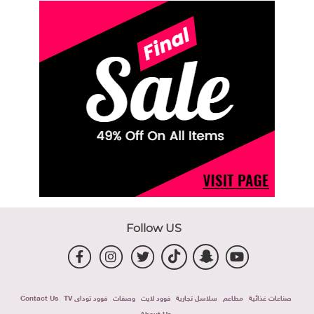
Follow US
صناعات غذائية
مطاعم
سلاسل تجارية
فوود لايت
وصفات
فوود توداى TV
Contact Us
About Us