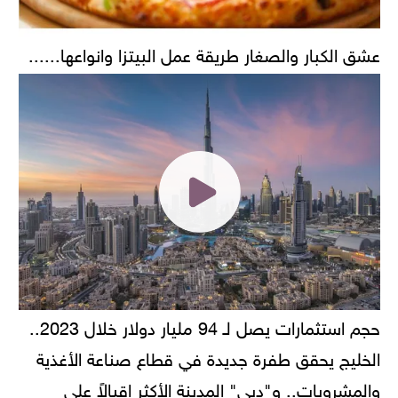
عشق الكبار والصغار طريقة عمل البيتزا وانواعها......
حجم استثمارات يصل لـ 94 مليار دولار خلال 2023..
الخليج يحقق طفرة جديدة في قطاع صناعة الأغذية
والمشروبات.. و"دبي" المدينة الأكثر إقبالاً على