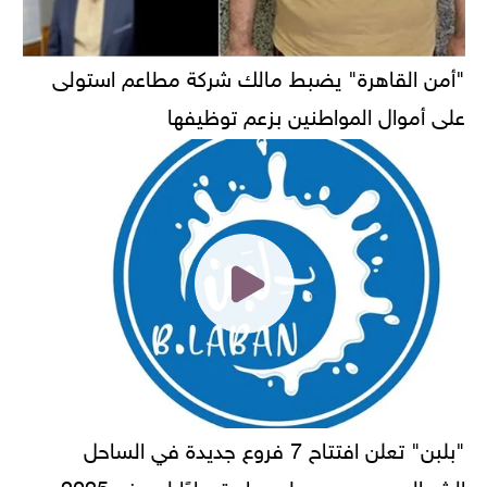
"أمن القاهرة" يضبط مالك شركة مطاعم استولى
على أموال المواطنين بزعم توظيفها
"بلبن" تعلن افتتاح 7 فروع جديدة في الساحل
الشمالي ومرسى مطروح استعدادًا لصيف 2025