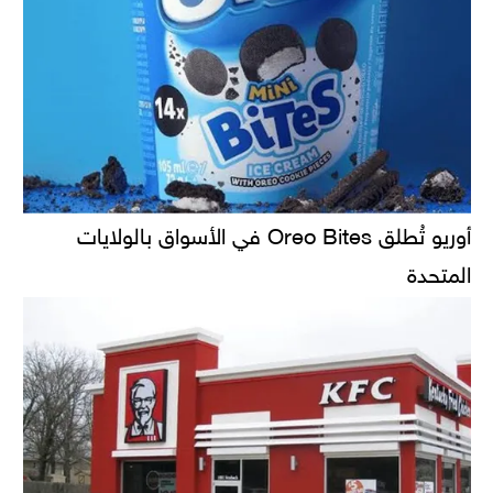
أوريو تُطلق Oreo Bites في الأسواق بالولايات
المتحدة