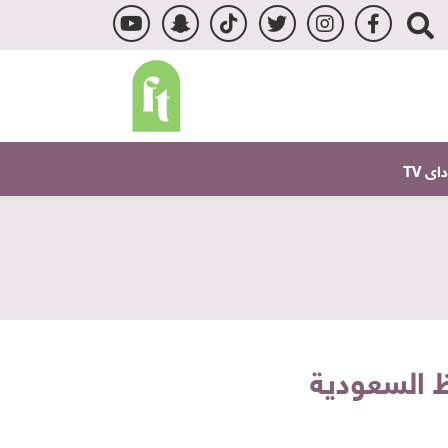
ى TV
ظ السعودية