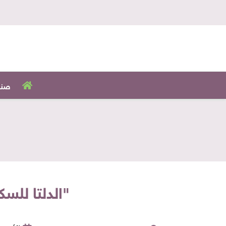
صنا
"الدلتا للس