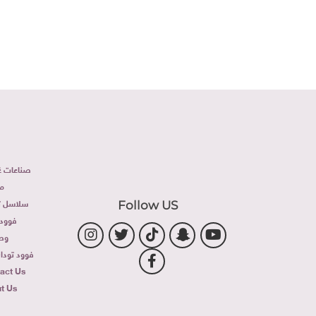
صناعات غذ
م
سلاسل تج
Follow US
فوود 
وص
فوود توداى 
act Us
t Us