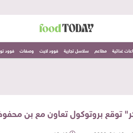
عات غذائية
مطاعم
سلاسل تجارية
فوود لايت
وصفات
فوود تودا
كر" توقع بروتوكول تعاون مع بن محفو