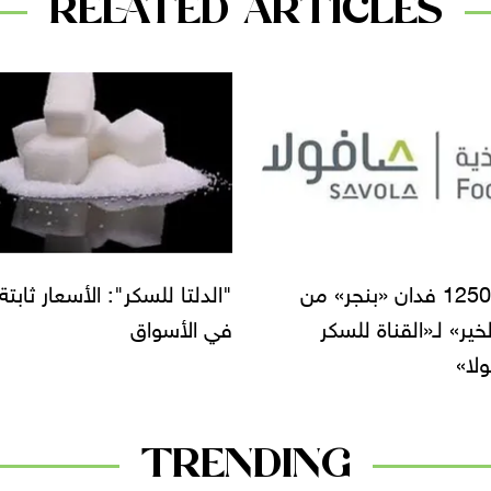
RELATED ARTICLES
توريد 1250 فدان «بنجر» من
"الدلتا للسكر": الأسعار ثابتة
لخير» لـ«القناة للسكر
في الأسواق
لا»
TRENDING