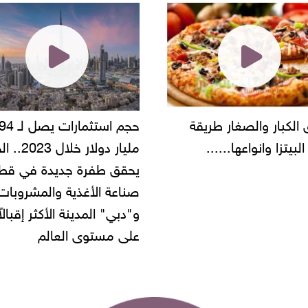
حجم استثمارات يصل لـ 94
"أمن القاهرة" يضبط مالك
مليار دولار خلال 2023.. الخليج
شركة مطاعم استولى على
 طفرة جديدة في قطاع
أموال المواطنين بزعم توظ
 الأغذية والمشروبات..
" المدينة الأكثر إقبالاً
مستوى العالم