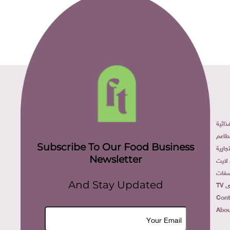
ائية
طاعم
Subscribe To Our Food Business
ارية
Newsletter
لايت
فات
TV
And Stay Updated
Cont
Abou