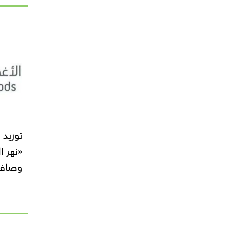
«نهر ا
وصافو