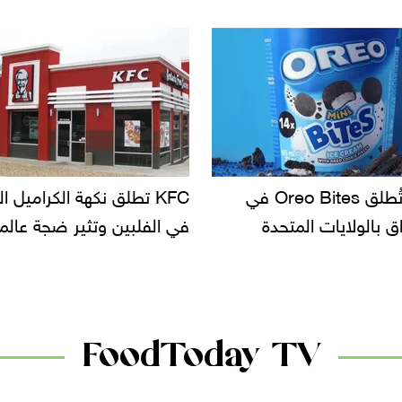
KF تطلق نكهة الكراميل المملح
دعوات للتحقيق في أسباب ت
لبين وتثير ضجة عالمية
سحب بعض ألبان الأطفال 
الأسواق.. وتساؤلات حول ت
دانون
FoodToday TV