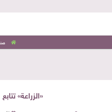
صنا
«الزراعة» تتاب