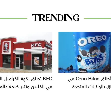
TRENDING
KF تطلق نكهة الكراميل المملح
دعوات للتحقيق في أسباب ت
لبين وتثير ضجة عالمية
سحب بعض ألبان الأطفال 
الأسواق.. وتساؤلات حول ت
دانون