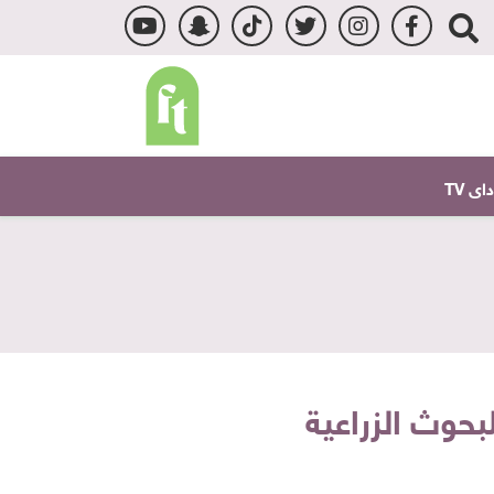
ى TV
بحوث الزراعية