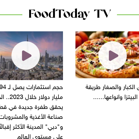
FoodToday TV
حجم استثمارات يصل لـ 94
"أمن القاهرة" يضبط مالك
مليار دولار خلال 2023.. الخليج
شركة مطاعم استولى على
 طفرة جديدة في قطاع
أموال المواطنين بزعم توظ
 الأغذية والمشروبات..
" المدينة الأكثر إقبالاً
مستوى العالم