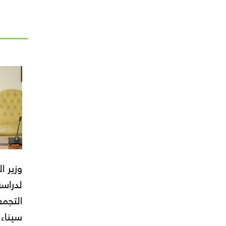
وزير ا
لدراسة
التجمع
سيناء