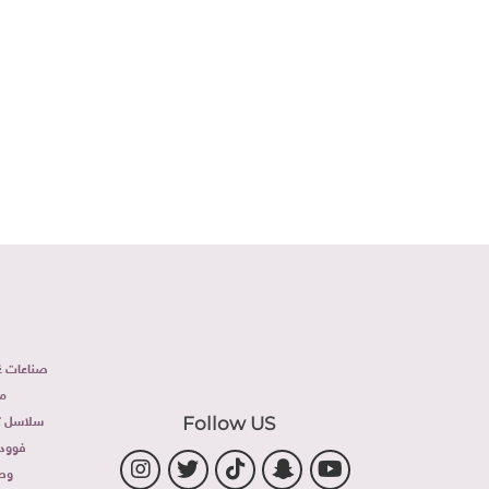
صناعات غذ
م
سلاسل تج
Follow US
فوود 
وص