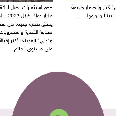
حجم استثمارات يصل لـ 94
"أمن القاهرة" يض
مليار دولار خلال 2023.. الخليج
شركة مطاعم استو
يحقق طفرة جديدة في قطاع
أموال المواطنين ب
صناعة الأغذية والمشروبات..
و"دبي" المدينة الأكثر إقبالاً
على مستوى العالم