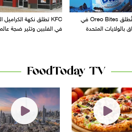
KFC تطلق نكهة الكراميل المملح
دعوات للتحقيق في أ
في الفلبين وتثير ضجة عالمية
سحب بعض ألبان الأ
الأسواق.. وتساؤلات
دانون
FoodToday TV