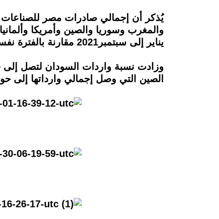
والمغرب وسوريا والصين وأمريكا وألمانيا
يناير إلى سبتمبر2021 مقارنة بالفترة نفسها من العام 2020.
الصين التي وصل إجمالي وارداتها إلى حوالي 102 مليون دولار بنسبة زيادة 203% عن الع