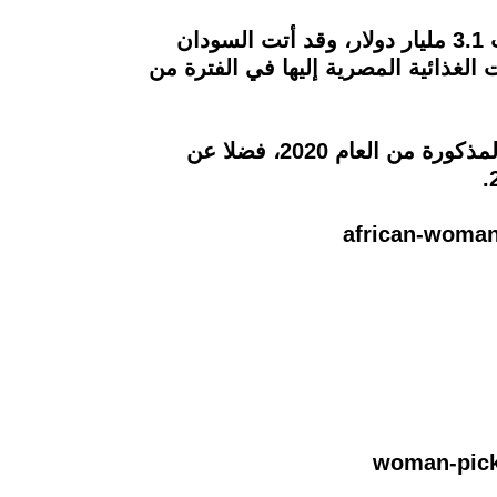
يُذكر أن إجمالي صادرات مصر للصناعات الغذائية خلال الـ 9 أشهر الأولى من العام الماضي بلغت 3.1 مليار دولار، وقد أتت السودان
لغذائية المصرية إليها في الفترة من
وزادت نسبة واردات السودان لتصل إلى حوالي 137 مليون دولار بنسبة زيادة 142% عن الفترة المذكورة من العام 2020، فضلا عن