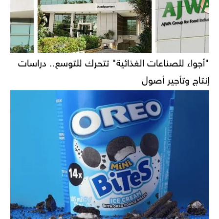
"أجواء للصناعات الغذائية" تتحرك للتوسع.. دراسات
إنتاج وتأجير أصول