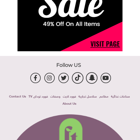
Follow US
صناعات غذائية
مطاعم
سلاسل تجارية
فوود لايت
وصفات
فوود توداى TV
Contact Us
About Us