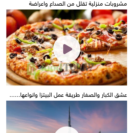
مشروبات منزلية تقلل من الصداع واعراضة
عشق الكبار والصغار طريقة عمل البيتزا وانواعها......