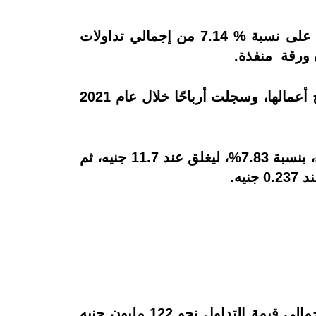
وسجل قطاع الأغذية والمشروبات ارتفاعًا كبيرًا في ختام جلسة أمس الثلاثاء، واستحوذ القطاع على نسبة % 7.14 من إجمالي تداولات
وارتفع قطاع الأغذية والمشروبات بشكل كبير بدعم من إعلان عدد من شركات القطاع عن نتائج أعمالها، وسجلت أرباحًا خلال عام 2021
وتصدرت الشرقية للدخان "ايسترن كومباني" الأسهم الأكثر ارتفاعًا في ختام جلسة أمس الثلاثاء، بنسبة 7.83%، ليغلق عند 11.7 جنيه، ثم
سجل رأس المال السوقي للأسهم المقيدة بسوق داخل المقصورة 711.857 مليار جنيه، وبلغ إجمالى قيمة التداول نحو 122 مليون جنيه