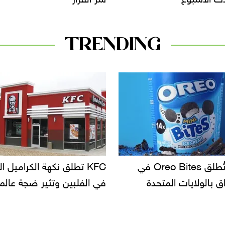
TRENDING
KF تطلق نكهة الكراميل المملح
دعوات للتحقيق في أسباب ت
لبين وتثير ضجة عالمية
سحب بعض ألبان الأطفال 
الأسواق.. وتساؤلات حول ت
دانون