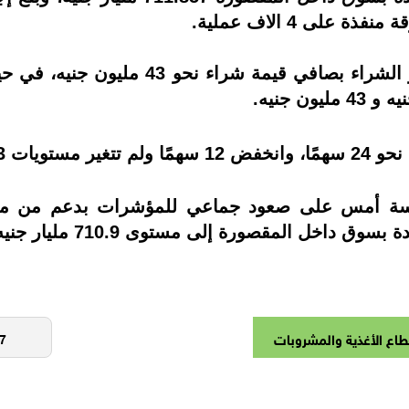
واتجهت تعاملات المستثمرين العرب نحو الش
لسة أمس على صعود جماعي للمؤشرات بدعم من مش
داخل المقصورة إلى مستوى 710.9 مليار جنيه.
اع الأغذية والمشروبات