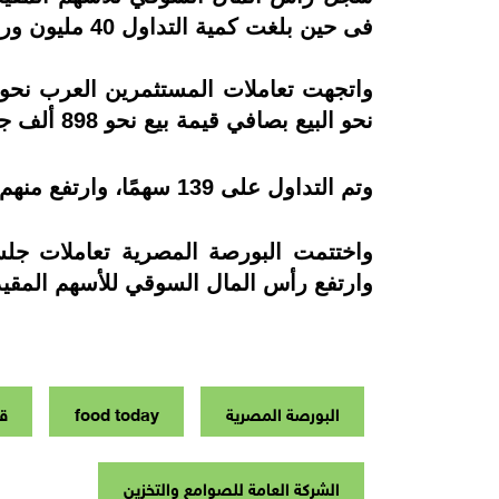
فى حين بلغت كمية التداول 40 مليون ورقة منفذة على 4 الاف عملية.
نحو البيع بصافي قيمة بيع نحو 898 ألف جنيه و 43 مليون جنيه.
وتم التداول على 139 سهمًا، وارتفع منهم نحو 24 سهمًا، وانخفض 12 سهمًا ولم تتغير مستويات 103 سهم.
واختتمت البورصة المصرية تعاملات ج
وارتفع رأس المال السوقي للأسهم المقيدة بسوق 
البورصة المصرية
food today
قط
الشركة العامة للصوامع والتخزين