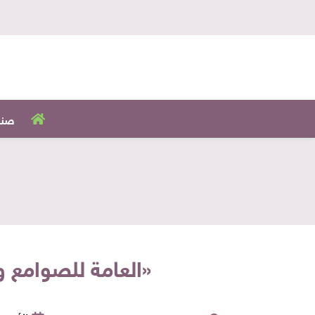
صنا
«العامة للصوامع وا