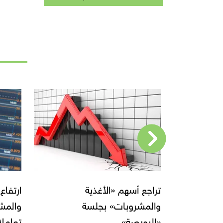
ارتفاع أسهم «الأغذية
البورص
والمشروبات» في مستهل
تعاملات الأسبوع
سر الق