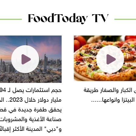
FoodToday TV
حجم استثمارات يصل لـ 94
"أمن القاهرة" يضبط مالك
مليار دولار خلال 2023.. الخليج
شركة مطاعم استولى على
 طفرة جديدة في قطاع
أموال المواطنين بزعم توظ
 الأغذية والمشروبات..
" المدينة الأكثر إقبالاً