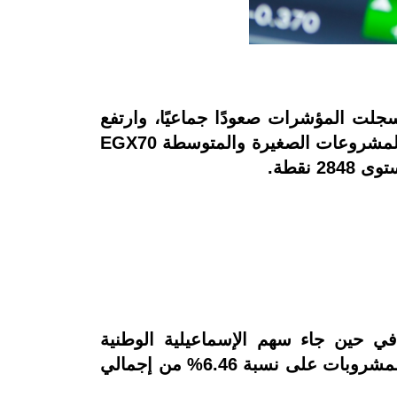
لت المؤشرات صعودًا جماعيًا، وارتفع
مؤشر السوق الرئيسي EGX30 بنسبة 0.05% ليصل إلى مستوى 11281 نقطة، وانتعش مؤشر المشروعات الصغيرة والمتوسطة EGX70
 الشركة العامة للصوامع والتحزين أسهم البورصة الأكثر ارتفاعًا بنسبة 15% في حين جاء سهم الإسماعيلية الوطنية
للصناعات الغذائية (فوديكو) ضمن الأسهم الأكثر تراجعًا بنسبة 3.85%، واستحوذ قطاع الأغذية والمشروبات على نسبة 6.46% من إجمالي