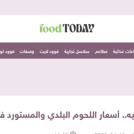
عات غذائية
مطاعم
سلاسل تجارية
فوود لايت
وصفات
فوود تودا