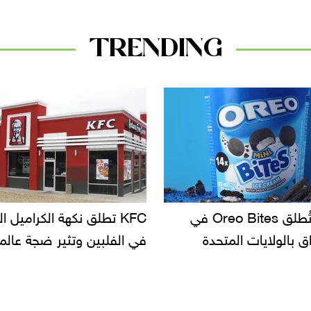
TRENDING
KFC تطلق نكهة الكراميل المملح
دعوات للتحقيق في أسب
 الفلبين وتثير ضجة عالمية
سحب بعض ألبان الأطف
الأسواق.. وتساؤلات ح
دانون