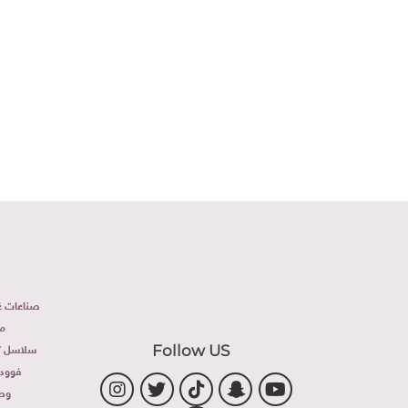
صناعات غذ
م
سلاسل تج
Follow US
فوود 
وص