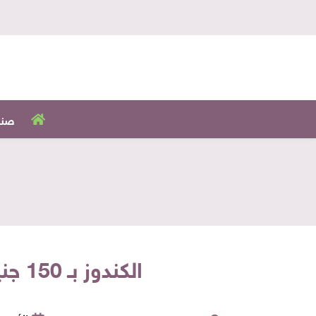
صنا
الكندوز بـ 150 جنيه.. أسعار اللحوم البلدي والمستورد في أسواق الأربعاء