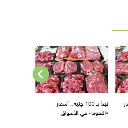
قائمة أسعار اللحوم «البلدي
والمستوردة» بالأسواق
اللحوم «ال
بالأسواق