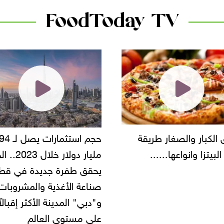
FoodToday TV
حجم استثمارات يصل لـ 94
"أمن القاهرة" يضب
مليار دولار خلال 2023.. الخليج
شركة مطاعم استول
يحقق طفرة جديدة في قطاع
أموال المواطنين بز
صناعة الأغذية والمشروبات..
و"دبي" المدينة الأكثر إقبالاً
على مستوى العالم