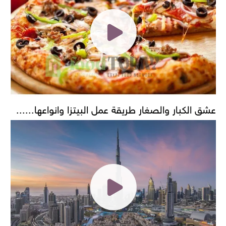
عشق الكبار والصغار طريقة عمل البيتزا وانواعها......