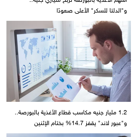
و"الدلتا للسكر" الأعلى صعودًا
1.2 مليار جنيه مكاسب قطاع الأغذية بالبورصة..
و"عبور لاند" يقفز 14.7% بختام الإثنين