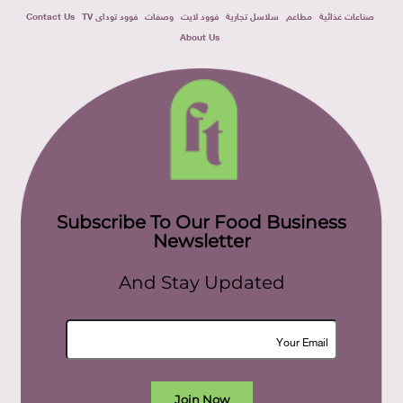
صناعات غذائية
مطاعم
سلاسل تجارية
فوود لايت
وصفات
فوود توداى TV
Contact Us
About Us
Subscribe To Our Food Business
Newsletter
And Stay Updated
Join Now