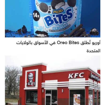
أوريو تُطلق Oreo Bites في الأسواق بالولايات
المتحدة