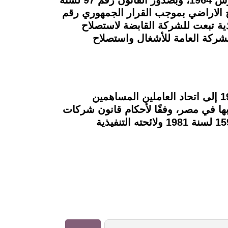
لاح الاراضي بموجب القرار الجمهوري رقم
قطاع الاعمال العام رقم 203 لسنة 1991 ولائحته التنفيذية تبعت للشركة القابضة لاستصلاح
شركة العامة للأشغال واستصلاح
بعد أن باعت الشركة العامة للأشغال واستصلاح الأراضي وفق العقد الذي تم إبرامه في عام 1995 إلى اتحاد العاملين المساهمين
القوانين المعمول بها في مصر، وفقًا لأحكام قانون شركات
المساهمة وشركات التوصية بالأسهم والشركات ذات المسئولية المحدودة الصادر بالقانون رقم 159 لسنة 1981 ولائحته التنفيذية