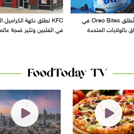
KF تطلق نكهة الكراميل المملح
دعوات للتحقيق في أسباب ت
لبين وتثير ضجة عالمية
سحب بعض ألبان الأطفال 
الأسواق.. وتساؤلات حول ت
دانون
FoodToday TV