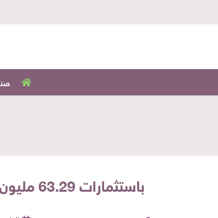
صنا
باستثمارات 63.29 مليون جنيه.. «العربية لاستصلاح الأراضي» تنفذ مشروعًا تابعًا لـ«الري»