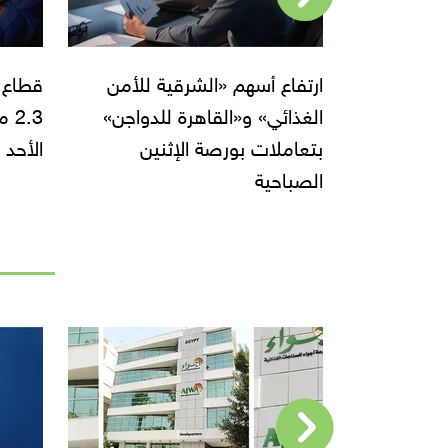
ة للأمن
قطاع الأغذية والمشروبات يربح
مؤشر 
للدواجن»
2.3 مليار جنيه بختام بورصة
بورصة 
نين
الأحد
و«فوديك