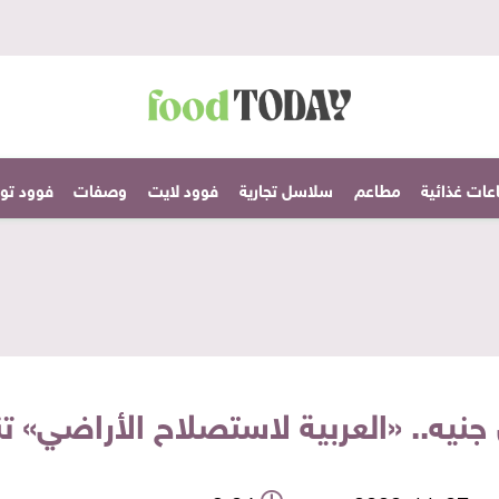
عات غذائية
مطاعم
سلاسل تجارية
فوود لايت
وصفات
فوود تودا