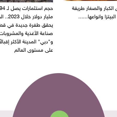
حجم استثمارات يصل لـ 94
"أمن القاهرة" يضبط مالك
مليار دولار خلال 2023.. الخليج
شركة مطاعم استولى على
 طفرة جديدة في قطاع
أموال المواطنين بزعم توظ
 الأغذية والمشروبات..
" المدينة الأكثر إقبالاً
مستوى العالم