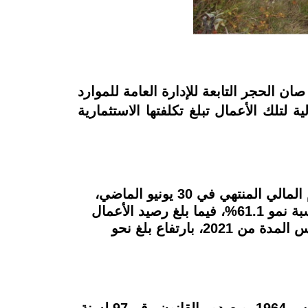
أراضي، عن أنه تم إسناد أعمال تأهيل ترعة رقم 3 بهندسة ري صان الحجر التابعة للإدارة العامة للموارد
 لتلك الأعمال تبلغ تكلفتها الاستثمارية
بلغت جملة الاستثمارات في شركة العربية لاستصلاح الأراضي، نحو 150.7 مليون جنيه خلال العام المالي المنتهي في 30 يونيو الماضي،
مقارنة بنحو 93.5 مليون جنيه خلال العام السابق عليه، وذلك بارتفاع قدره 57.2 مليون جنيه، وبنسبة نمو 61.1%، فيما بلغ رصيد الأعمال
تحت التنفيذ نحو 191.3 مليون جنيه في نهاية يونيو الماضي، مقارنة بنحو 76.8 مليون جنيه في نفس المدة من 2021، بارتفاع بلغ نحو
تأسست الشركة العربية لاستصلاح الأراضي، بموجب قرار جمهوري رقم 1016 الصادر في 19 مارس 1964، وبصدور القانون رقم 97 لسنة