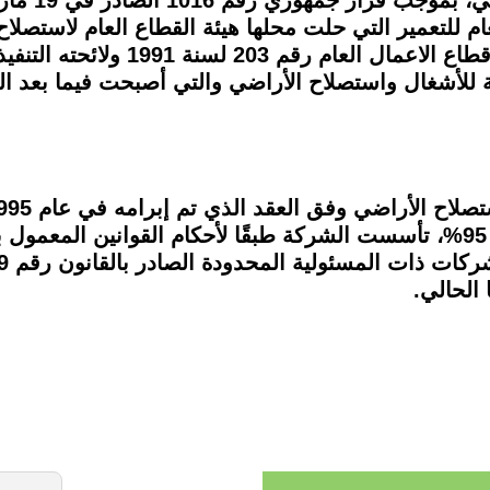
العام للتعمير التي حلت محلها هيئة القطاع العام لاستص
105 لسنة 1987، وبصدور قانون شركات 
للأشغال واستصلاح الأراضي والتي أصبحت فيما بعد ال
بالشركة العربية لاستصلاح الاراضي نسبة 95%، تأسست الشركة طبقًا لأحكام 
الحالي.