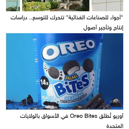
"أجواء للصناعات الغذائية" تتحرك للتوسع.. دراسات
إنتاج وتأجير أصول
أوريو تُطلق Oreo Bites في الأسواق بالولايات
المتحدة