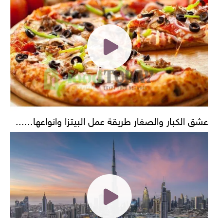
عشق الكبار والصغار طريقة عمل البيتزا وانواعها......