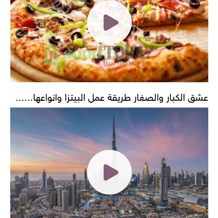
عشق الكبار والصغار طريقة عمل البيتزا وانواعها......