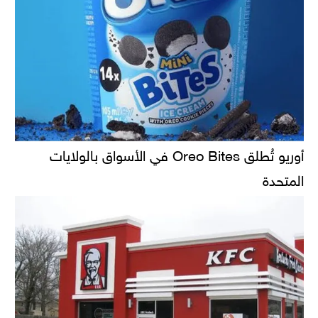
أوريو تُطلق Oreo Bites في الأسواق بالولايات
المتحدة