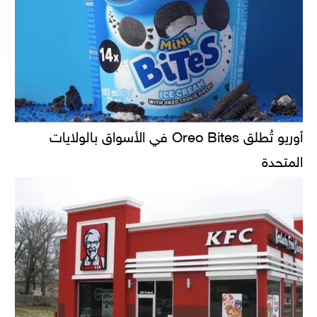
أوريو تُطلق Oreo Bites في الأسواق بالولايات
المتحدة