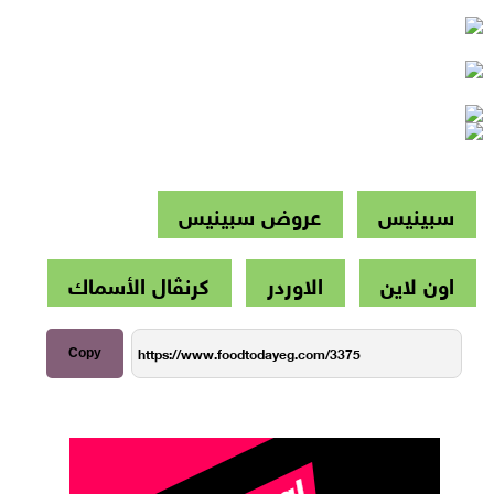
سبينيس
عروض سبينيس
اون لاين
الاوردر
كرنڤال الأسماك
Copy