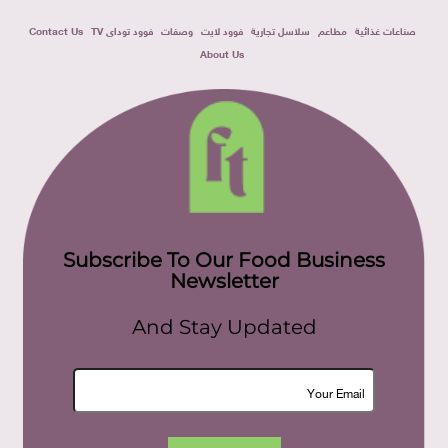
صناعات غذائية
مطاعم
سلاسل تجارية
فوود لايت
وصفات
فوود توداى TV
Contact Us
About Us
Subscribe To Our Food Business
Newsletter
And Stay Updated