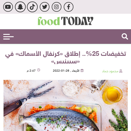
تخفيضات 25%.. إطلاق «كرنفال الأسماك» في
«سبينيس»
محمود حماد
الأربعاء , 26-01-2022
2:47 م