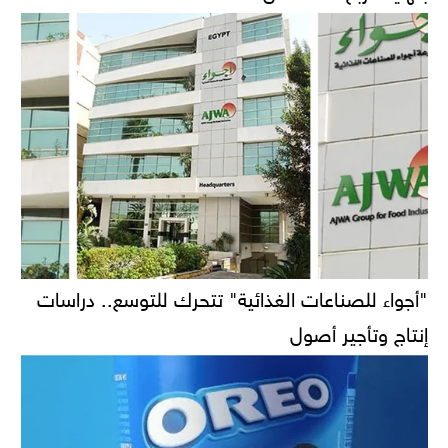
"أجواء للصناعات الغذائية" تتحرك للتوسع.. دراسات
إنتاج وتأجير أصول