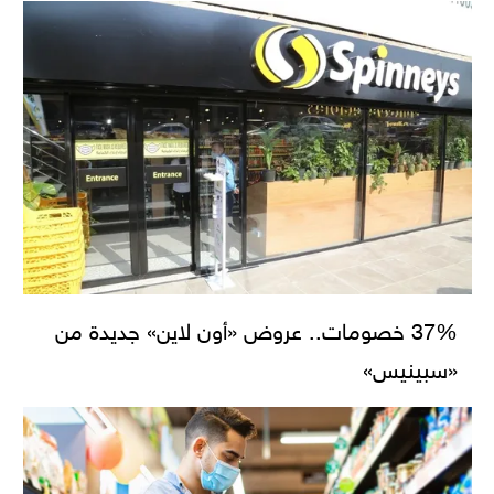
37% خصومات.. عروض «أون لاين» جديدة من
«سبينيس»