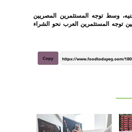
ي للأسهم المقيدة بسوق داخل المقصورة مستوى 772.404 مليار جنيه، وسط توجه المستثمرين المصريين
11. مليون جنيه على التوالى، في حين توجه المستثمرين العرب نحو الشراء
Copy