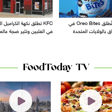
KF تطلق نكهة الكراميل المملح
دعوات للتحقيق في أسباب ت
لبين وتثير ضجة عالمية
سحب بعض ألبان الأطفال 
الأسواق.. وتساؤلات حول ت
دانون
FoodToday TV