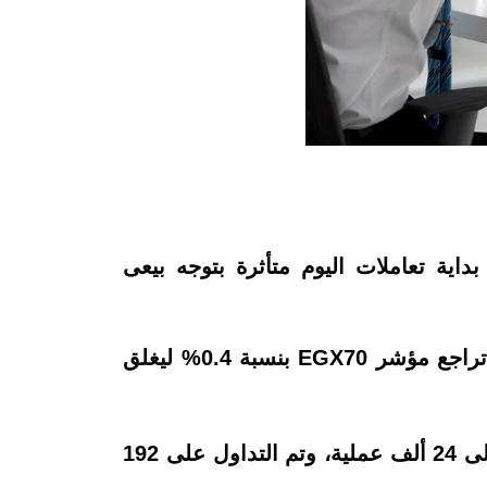
ية تعاملات اليوم متأثرة بتوجه بيعى
وانخفض مؤشر السوق الرئيسي EGX30 بنسبة 0.54% ليغلق عند مستوى 11.978 نقطة، كما تراجع مؤشر EGX70 بنسبة 0.4% ليغلق
وسجل إجمالى قيمة التداول نحو 484 مليون جنيه، وتم التداول على 188 مليون ورقة منفذة على 24 ألف عملية، وتم التداول على 192