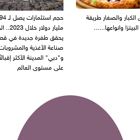
حجم استثمارات يصل لـ 94
"أمن القاهرة" يضبط مالك
مليار دولار خلال 2023.. الخليج
شركة مطاعم استولى على
 طفرة جديدة في قطاع
أموال المواطنين بزعم توظ
 الأغذية والمشروبات..
" المدينة الأكثر إقبالاً
مستوى العالم