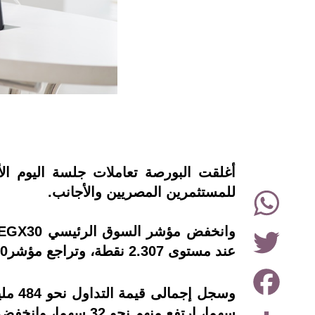
instagram
أغلقت البورصة تعاملات جلسة اليوم ال
WhatsApp
للمستثمرين المصريين والأجانب.
Twitter
عند مستوى 2.307 نقطة، وتراجع مؤشرEGX100 بنسبة 0.49% ليغلق عند مستوي 3.369 نقطة.
Facebook
Share
سهما، ارتفع منهم نحو 32 سهما، وانخفض نحو 98 سهما، ولم تتغير مستويات 62 سهما.