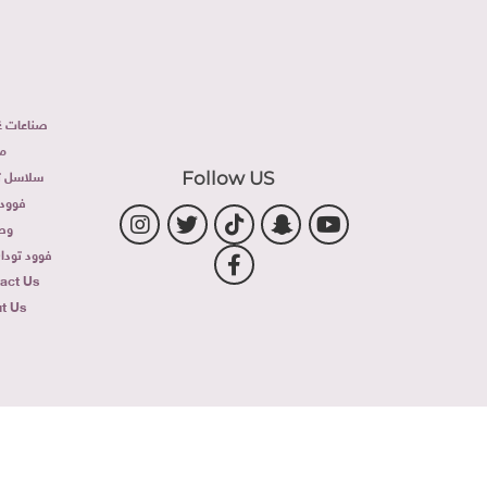
صناعات غذ
م
سلاسل تج
Follow US
فوود 
وص
فوود توداى 
act Us
t Us