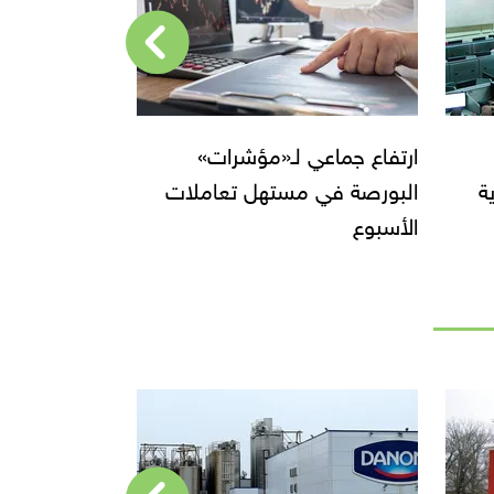
ارتفاع مؤشرات «البورصة» في
توجه جماعي لل
ت
أخر جلسات الأسبوع
مؤشر البورص
جلسة الثلاثاء