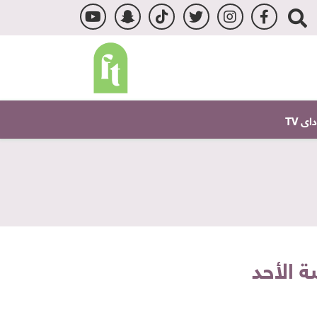
ى TV
 الأحد