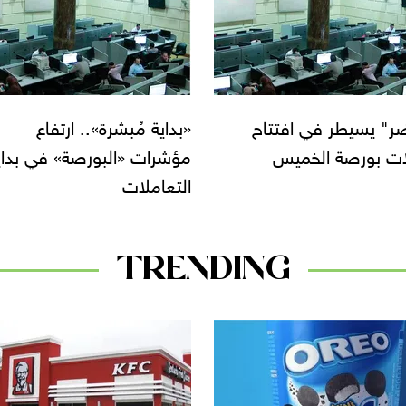
 مُبشرة».. ارتفاع
ارتفاع جماعي لـ«مؤشرات»
ت «البورصة» في بداية
البورصة في مستهل تعاملا
لات
الأسبوع
TRENDING