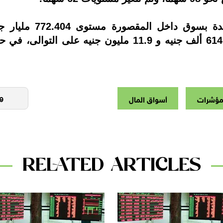
وبلغ رأس المال السوق
والأجانب نحو البيع بصافي قيمة بيع نحو 614 ألف جنيه و 9
لمؤشرات
أسواق المال
RELATED ARTICLES