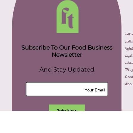
ائية
طاعم
Subscribe To Our Food Business
ارية
Newsletter
لايت
فات
TV
And Stay Updated
Cont
Abou
Join Now
All rights reserved. food today eg © 2022