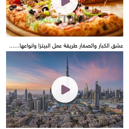
عشق الكبار والصغار طريقة عمل البيتزا وانواعها......