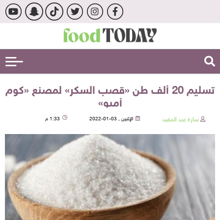
تسليم 20 ألف طن «قصب السكر» لمصنع «كوم
أمبو»
سارة عبد المفيد
الإثنين , 03-01-2022
1:33 م