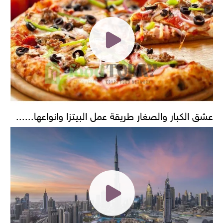
عشق الكبار والصغار طريقة عمل البيتزا وانواعها......