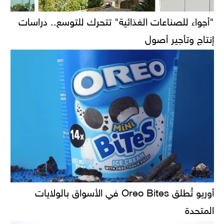
"أجواء للصناعات الغذائية" تتحرك للتوسع.. دراسات
إنتاج وتأجير أصول
أوريو تُطلق Oreo Bites في الأسواق بالولايات
المتحدة