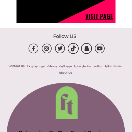
Follow US
صناعات غذائية
مطاعم
سلاسل تجارية
فوود لايت
وصفات
فوود توداى TV
Contact Us
About Us