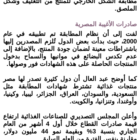
مطابقة الشكل الخارجي للمنتج من التغليف وشكل
الملصق.
صادرات الأغيبة المصرية
لفت إلى أن نظام المطابقة تم تطبيقه في عام
2000، حيث بدأت بعض الدول تُلزم المصدرين إليها
باشتراطات معينة لضمان جودة المنتج، بالإضافة إلى
عدم تكدس البضائع في موانيها والسماح بدخول
المنتجات الحاصلة على هذه الشهادات فور وصولها.
كما أوضح عبد العال أن دول كثيرة تصدر لها مصر
منتجات غذائية تشترط شهادات المطابقة مثل
السعودية، والسودان، العراق، الجزائر، ليبيا، وكينيا،
وأوغندا، وتنزانيا، والكويت.
وأعلن المجلس التصديري للصناعات الغذائية ارتفاع
قيمة صادرات القطاع خلال أول 4 أشهر من العام
الجاري بنسبة 3% وبقيمة نمو 44 مليون دولار،
مقارنة بنفس الفترة من العام السابق.