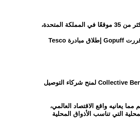
يضيف باتيستا، الذي انضم إلى الشركة في وقت سابق من هذا العام: "تعمل Gopuff حاليًا في أكثر من 35 موقعًا في المملكة المتحدة،
وتابع: "لا يمكنني تجاهل الضغوط التي نراها في الاقتصاد، خاصة مع ارتفاع تكاليف المعيشة، لذا قررت Gopuff إطلاق مبادرة Tesco
نتيجة لارتفاع تكلفة المعيشة في المملكة المتحدة، كشفت Gopuff عن أحدث شراكتها مع Collective Benefits لمنح شركاء التوصيل
ًا حقًا في السوق، على الرغم مما يعانيه واقع الاقتصاد العالمي،
حلية التي تناسب الأذواق المحلية