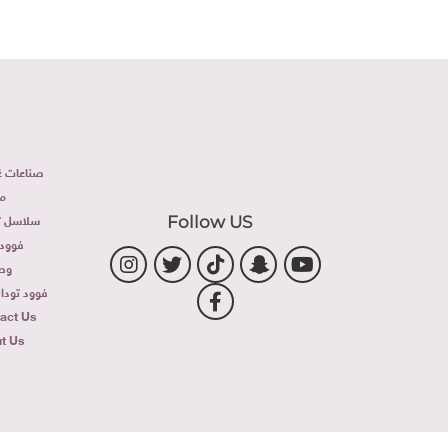
صناعات غذ
م
سلاسل تج
Follow US
فوود 
وص
فوود توداى 
act Us
t Us