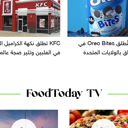
KF تطلق نكهة الكراميل المملح
دعوات للتحقيق في أسباب ت
لبين وتثير ضجة عالمية
سحب بعض ألبان الأطفال 
الأسواق.. وتساؤلات حول ت
دانون
FoodToday TV