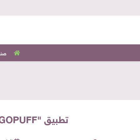
صنا
تطبيق "GOPUFF" البريطاني يحافظ على موقعه بقطاع البقالة رغم كورونا