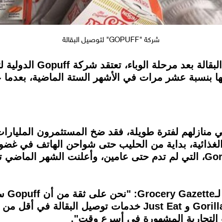
شركة "GOPUFF" لتوصيل البقالة
في الوقت الذي تباطئ فيه 
 بنسبة عشر مرات في الأشهر الستة الماضية، بعدما عرق
Covid-1 أبقت الناس في منازلهم لفترة طويلة، فقد ضخ المستثمرون ا
وعلق ب
 التجارية المشهورة في أسرع وقت".