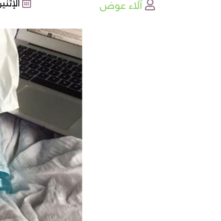
آلاء عوض
الإثنين , 20-