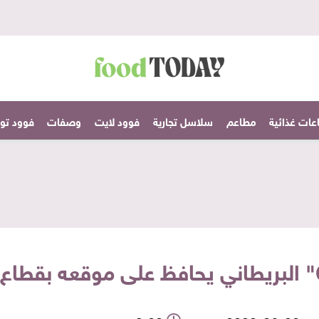
عات غذائية
مطاعم
سلاسل تجارية
فوود لايت
وصفات
فوود تودا