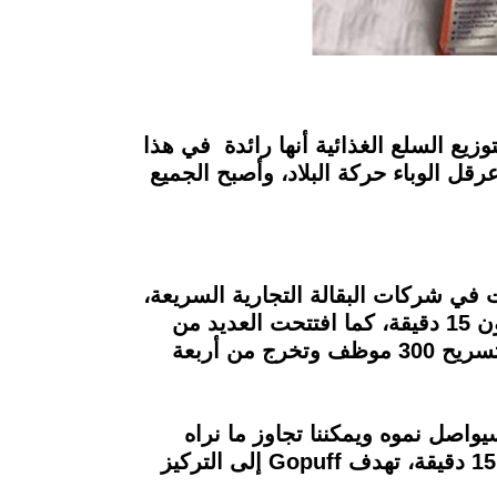
سوق توصيل البقالة بعد مرحلة الوباء، تعتقد شركة Gopuff الدولية لتوزيع السلع الغذائية أنها رائدة في هذا
ل الوباء حركة البلاد، وأصبح الجميع
لمليارات في شركات البقالة التجارية السريعة،
التي تهدف إلى توصيل المنتجات والسلع الغذائية، بداية من الحليب حتى شواحن الهاتف في غضون 15 دقيقة، كما افتتحت العديد من
الشركات في المملكة المتحدة مثل Gorillas، التي لم تدم حتى عامين، وأعلنت الشهر الماضي تسريح 300 موظف وتخرج من أربعة
ريان باتيستا، نائب رئيس Gopuff لـGrocery Gazette: "نحن على ثقة من أن Gopuff سيواصل نموه ويمكننا تجاوز ما نراه
تباطؤًا في القطاع، فمع تقديم Getir و Gorillas و Just Eat خدمات توصيل البقالة في أقل من 15 دقيقة، تهدف Gopuff إلى التركيز