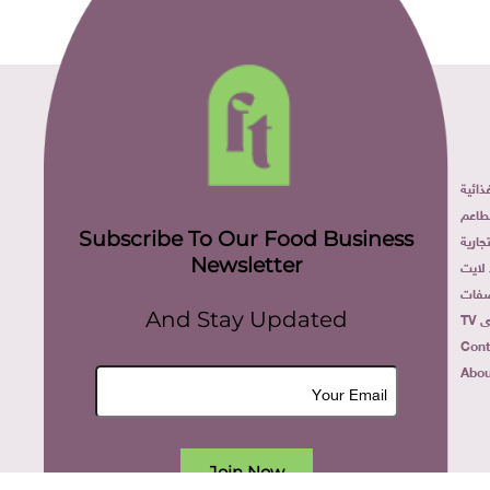
ائية
طاعم
Subscribe To Our Food Business
ارية
Newsletter
لايت
فات
TV
And Stay Updated
Cont
Abou
Join Now