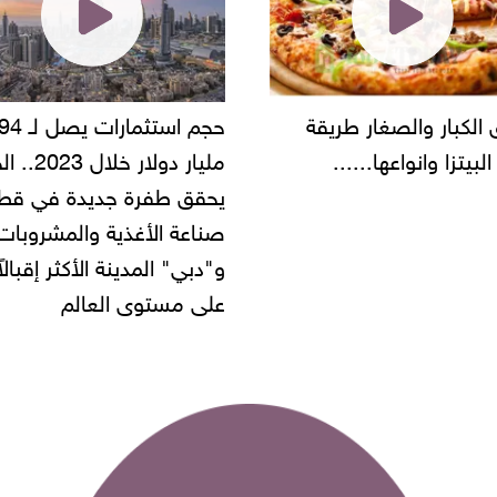
حجم استثمارات يصل لـ 94
"أمن القاهرة" يضبط مالك
مليار دولار خلال 2023.. الخليج
شركة مطاعم استولى على
 طفرة جديدة في قطاع
أموال المواطنين بزعم توظ
 الأغذية والمشروبات..
" المدينة الأكثر إقبالاً
مستوى العالم