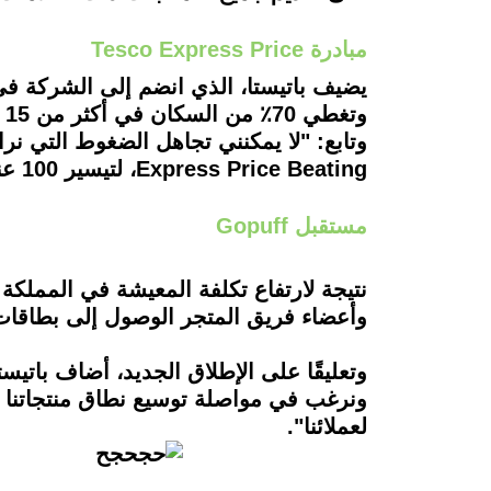
مبادرة Tesco Express Price
وتغطي 70٪ من السكان في أكثر من 15 مدينة رئيسية، وتقدم آلاف العناصر".
Express Price Beating، لتيسير 100 عنصر أساسي في بقالة Big 4".
مستقبل Gopuff
وأعضاء فريق المتجر الوصول إلى بطاقات
ونرغب في مواصلة توسيع نطاق منتجاتنا بأس
لعملائنا".