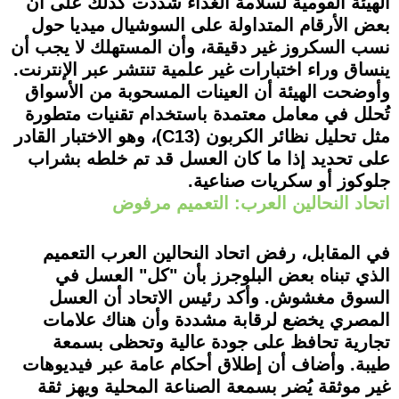
الهيئة القومية لسلامة الغذاء شددت كذلك على أن
بعض الأرقام المتداولة على السوشيال ميديا حول
نسب السكروز غير دقيقة، وأن المستهلك لا يجب أن
ينساق وراء اختبارات غير علمية تنتشر عبر الإنترنت.
وأوضحت الهيئة أن العينات المسحوبة من الأسواق
تُحلل في معامل معتمدة باستخدام تقنيات متطورة
مثل تحليل نظائر الكربون (C13)، وهو الاختبار القادر
على تحديد إذا ما كان العسل قد تم خلطه بشراب
جلوكوز أو سكريات صناعية.
اتحاد النحالين العرب: التعميم مرفوض
في المقابل، رفض اتحاد النحالين العرب التعميم
الذي تبناه بعض البلوجرز بأن "كل" العسل في
السوق مغشوش. وأكد رئيس الاتحاد أن العسل
المصري يخضع لرقابة مشددة وأن هناك علامات
تجارية تحافظ على جودة عالية وتحظى بسمعة
طيبة. وأضاف أن إطلاق أحكام عامة عبر فيديوهات
غير موثقة يُضر بسمعة الصناعة المحلية ويهز ثقة