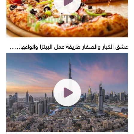
عشق الكبار والصغار طريقة عمل البيتزا وانواعها......