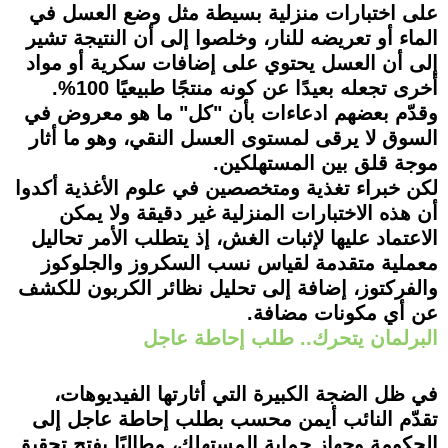
على اختبارات منزلية بسيطة مثل وضع العسل في
الماء أو تعريضه للنار، وخلصوا إلى أن النتيجة تشير
إلى أن العسل يحتوي على إضافات سكرية أو مواد
أخرى تجعله بعيدًا عن كونه منتجًا طبيعيًا 100%.
وقدّم بعضهم ادعاءات بأن "كل" ما هو معروض في
السوق لا يرقى لمستوى العسل النقي، وهو ما أثار
موجة قلق بين المستهلكين.
لكن خبراء تغذية ومتخصصين في علوم الأغذية أكدوا
أن هذه الاختبارات المنزلية غير دقيقة ولا يمكن
الاعتماد عليها لإثبات الغش، إذ يتطلب الأمر تحاليل
معملية متقدمة لقياس نسب السكروز والجلوكوز
والفركتوز، إضافة إلى تحليل نظائر الكربون للكشف
عن أي مكونات مضافة.
البرلمان يتحرك.. طلب إحاطة عاجل
في ظل الضجة الكبيرة التي أثارتها الفيديوهات،
تقدّم النائب أيمن محسب بطلب إحاطة عاجل إلى
الحكومة وجهاز حماية المستهلك، مطالبًا بفتح تحقيق