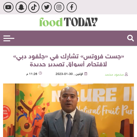
«جست فروتس» تشارك في «جلفود دبي»
لافتحام أسواق تصدير جديدة
محمود محمد
الإثنين , 30-01-2023
11:26 م