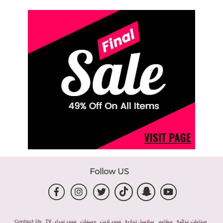
Follow US
صناعات غذائية
مطاعم
سلاسل تجارية
فوود لايت
وصفات
فوود توداى TV
Contact Us