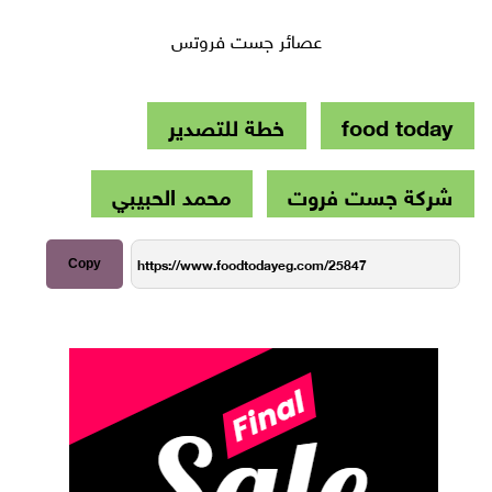
عصائر جست فروتس
food today
خطة للتصدير
شركة جست فروت
محمد الحبيبي
Copy