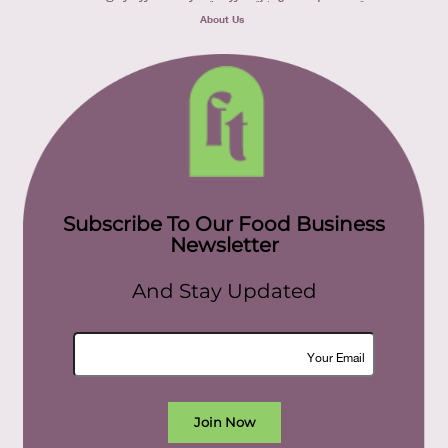
About Us
Subscribe To Our Food Business
Newsletter
And Stay Updated
Join Now