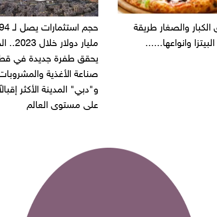
حجم استثمارات يصل لـ 94
"أمن القاهر
مليار دولار خلال 2023.. الخليج
شركة مطاعم 
يحقق طفرة جديدة في قطاع
أموال المواط
صناعة الأغذية والمشروبات..
و"دبي" المدينة الأكثر إقبالاً
على مستوى العالم