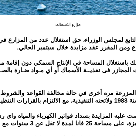
مزارع الاسماك
التابع لمجلس الوزراء، حق استغلال عدد من المزارع 
ك باستغلال المساحة في الإنتاج السمكي دون إقامة م
ت المجازر فى تغذيــة الأسماك أو أي مـواد ضـارة بالصــ
ح المزرعة مره أخرى في حالة مخالفة القواعد والشروط
عليه المزايدة بسداد فواتير الكهرباء والمياه واي ر
الاحتفاظ بزيادة قيمة الايجار الى 5%.