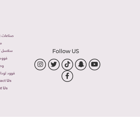
صناعات غذ
م
سلاسل تج
Follow US
فوود 
وص
فوود توداى 
act Us
t Us