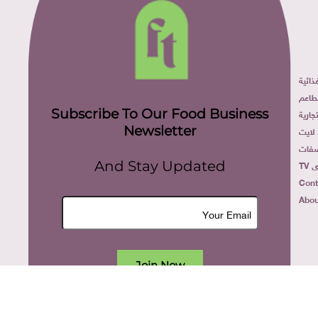
ائية
طاعم
Subscribe To Our Food Business
ارية
Newsletter
لايت
فات
TV
And Stay Updated
Cont
Abou
Join Now
All rights reserved. food today eg © 2022