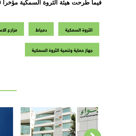
فيما طرحت هيئة الثروة السمكية مؤخرا 4300 فدان في محافظة الإسكندرية، داخل منطقة حوض 2000 فدان ببحيرة مريوط
الثروة السمكية
دمياط
مزارع الا
جهاز حماية وتنمية الثروة السمكية