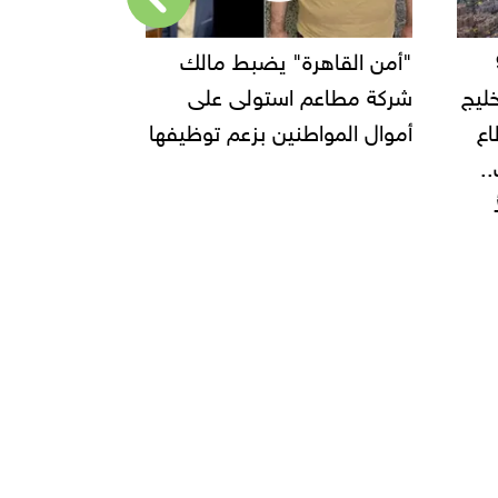
ة" يضبط مالك
"بلبن" تعلن افتتاح 7 فروع
استولى على
جديدة في الساحل الشمالي
نين بزعم توظيفها
ومرسى مطروح استعدادًا
لصيف 2025