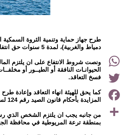
instagram
طرح جهاز حماية وتنمية الثروة السمكية 
دمياط والغربية)، لمدة 5 سنوات حق انتفاع ومن المقرر عقد مزايدة خلال سبتمبر الحالي.
WhatsApp
ونصت شروط الانتفاع على ان يلتزم المال
الحيوانـات النافقة أو الطيــور أو مخلفــا
Twitter
فسخ التعاقد.
Facebook
كما يحق للهيئة انهاء التعاقد وإعادة طر
المزايدة بأحكام قانون الصيد رقم 124 لسنة 1983 ولائحته التنفيذية، مع الالتزام بالقرارات التنظيمية الصادرة عن الهيئة.
Share
من جانبه يجب ان يلتزم الشخص الذي رست 
بمنطقة ترعة المريوطية في محافظة الجيزة، على مساحة 25 فانا لمدة لا تقل عن 3 سنوات مع 