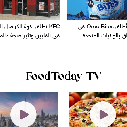
KFC تطلق نكهة الكراميل المملح
دعوات للتحقيق في 
في الفلبين وتثير ضجة عالمية
سحب بعض ألبان ا
الأسواق.. وتساؤلا
دانون
FoodToday TV