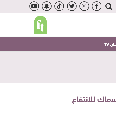
ى TV
سماك للانتفاع