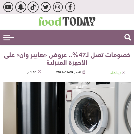
خصومات تصل لـ47%.. عروض «هايبر وان» على
الأجهزة المنزلية
دينا خالد
الأحد , 09-01-2022
1:00 م