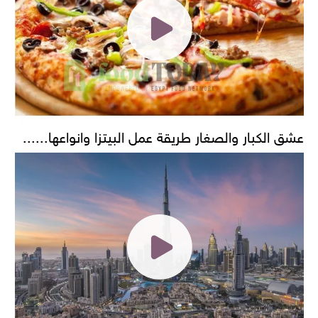
عشق الكبار والصغار طريقة عمل البيتزا وانواعها......