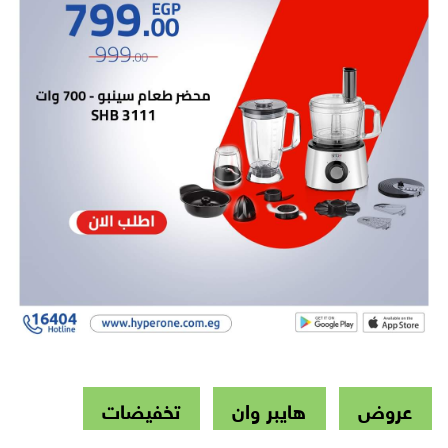
عروض
هايبر وان
تخفيضات