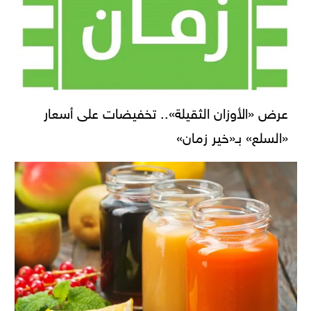
عرض «الأوزان الثقيلة».. تخفيضات على أسعار
«السلع» بـ«خير زمان»