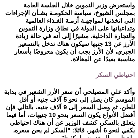
واستعرض وزير التموين خلال الجلسة العامة
بمجلس الشيوخ، سياسة الحكومـة بشـأن الإجراءات
التي اتخذتها لمواجهـة أزمـة الغـذاء العالمية
وتداعياتها على الدولة في نطاق وزارة التموين
والتجارة الداخلية، مشيرًا إلى أنه في حالة زيادة
الأرز عن 13 جنيها سيكون هناك تدخل بالتسعير
الجبري، لأن الأرز يجب أن يكون معروضًا بأسعار
مناسبة بعيدًا عن المغالاة.
احتياطي السكر
وأكد علي المصيلحي أن سعر الأرز الشعير في بداية
الموسم كان يصل إلى نحو 5 آلاف جنيه أو أقل
للطن، ثم وصل السعر إلى 9 آلاف جنيه، بالتالي فإن
أفضل الأنواع يكون السعر بنحو 10 جنيهات، أما فيما
يتعلق بالسكر، كشف الوزير عن أن هناك احتياطي
يكفي لنحو 6 أشهر، قائلا: "السكر لم يجن سعره،