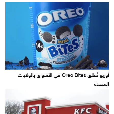
أوريو تُطلق Oreo Bites في الأسواق بالولايات
المتحدة