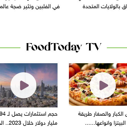
في الفلبين وتثير ضجة عالمية
سحب بعض ألبان الأ
الأسواق.. وتساؤلات 
دانون
FoodToday TV
حجم استثمارات يصل لـ 94
"أمن القاهرة" يضب
مليار دولار خلال 2023.. الخليج
شركة مطاعم استول