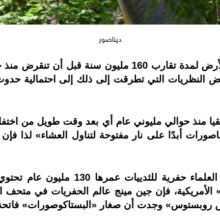
ديناصور
عض النظريات التي تطرقت إلى ذلك إلى احتمالية حدوث
ريقيا منذ حوالي مليوني عام أي بعد وقت طويل من اختف
اصورات أبدًا على نار مفتوحة لتناول العشاء» لذا ف
وذكر الموقع أنه في عام 2005 اكتشف ال
الأمريكية، فإن جين مينج عالم الحفريات في متحف ال
وس روبستوس» وجدت أن صغار «البستاكوصورات» فاتحة