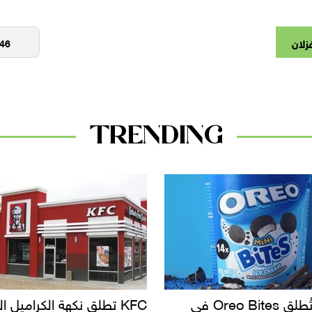
زلان
TRENDING
KFC تطلق نكهة الكراميل المملح
دعوات للتحقيق في أس