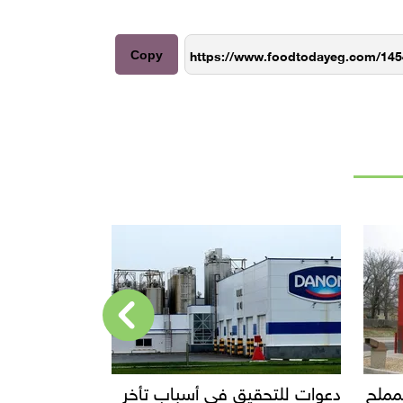
Copy
باب تأخر
إحالة مالك محل إيتوال للمحاكمة
قفزة ف