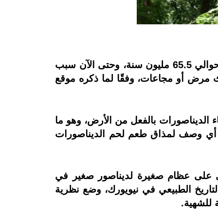
عاشت الديناصورات قديمًا على كوكب الأرض لمدة تقارب 160 مليون سنة قبل أن تنقرض منذ حوالي 65.5 مليون سنة، وحتى الآن سبب
 مرض أو مجاعات، وفقًا لما ذكره موقع
اء الديناصورات بالفعل من الأرض، وهو ما
إن أي وصف لمذاق طعم لحم الديناصورات
علماء حفرية للثدييات عمرها 130 مليون عام تحتوي على عظام صغيرة لديناصور صغير في
تاريخ الطبيعي في نيويورك، وضع نظرية
 للشهية.