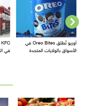
أوريو تُطلق Oreo Bites في
KFC تطلق نكهة الكراميل المملح
دعوا
لمتحدة
في الفلبين وتثير ضجة عالمية
سحب 
الأس
دانو