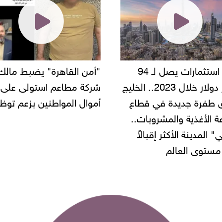
من القاهرة" يضبط مالك
"بلبن" تعلن افت
كة مطاعم استولى على
جديدة في الساحل الشما
ال المواطنين بزعم توظيفها
ومرسى مطروح استعدادًا
لصيف 2025