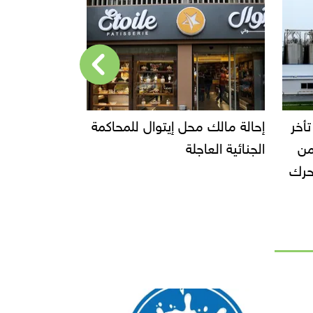
حاكمة
قفزة في صادرات الصناعات
"أجواء للصن
الغذائية: 5.1 مليار دولار بنهاية
للتوسع.. درا
الربع الثالث من 2025
أصول