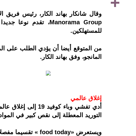
Manorama Group، تقدم
للمستهلكين.
من المتوقع أيضا أن يؤدي الطلب على الم
المانجو، وفق بهاند الكار.
إغلاق عالمي
أدي تفشي وباء كوف
التوريد المعطلة إلى نقص كبير في المواد 
ويستعرض «food today » تقسيما مفصلا حول سوق زبدة المانجو العالمية، بناء على النوع والتطبيق والمنطقة.