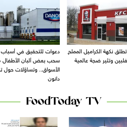
ت للتحقيق في أسباب تأخر
إحالة مالك محل إيتوال للم
بعض ألبان الأطفال من
الجنائية العاجلة
واق.. وتساؤلات حول تحرك
ن
FoodToday TV