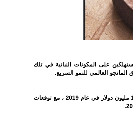
تهلكين على المكونات النباتية في تلك
المانجو العالمي للنمو السريع.
بحسب التقرير الذي نشرته Allied Market Research ، حقق سوق زبدة المانجو العالمي 100.4 مليون دولار في عام 2019 ، مع توقعات