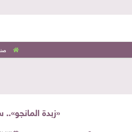
صنا
«زبدة المانجو».